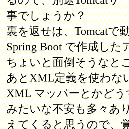
事でしょうか？
裏を返せは、Tomcat
Spring Boot で作
ちょいと面倒そうなと
あとXML定義を使わないの
XML マッパーとかど
みたいな不安も多々あ
えてくると思うので、