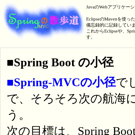
JavaのWebアプリケ
EclipseのMavenを使
備忘録的に記録してい
これからEclipseや
す。
■Spring Boot の小径
■Spring-MVCの小径
で
で、そろそろ次の航海
う。
次の目標は、Spring 