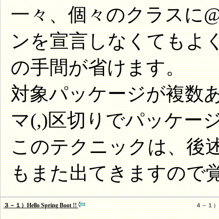
一々、個々のクラスに@Co
ンを宣言しなくてもよくなり
の手間が省けます。
対象パッケージが複数ある場
マ(,)区切りでパッケ
このテクニックは、後述する
もまた出てきますので
３－１）Hello Spring Boot !!
４－１）