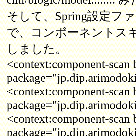
そして、Spring設定ファイル(a
で、コンポーネントス
しました。
<context:component-scan 
package="jp.dip.arimodoki
<context:component-scan 
package="jp.dip.arimodoki
<context:component-scan 
package="jp.dip.arimodok