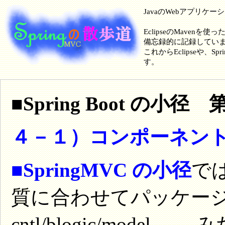
JavaのWebアプリケ
EclipseのMavenを使
備忘録的に記録してい
これからEclipseや
す。
■Spring Boot の小径
４－１）コンポーネン
■SpringMVC の小径
で
質に合わせてパッケー
cntl/blogic/model...