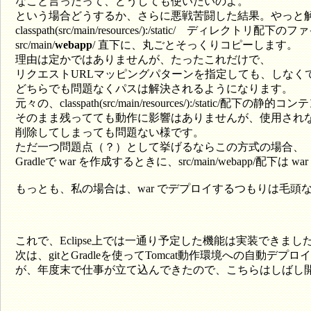
なこと言ったって、どうしても使いたいのよ。
という場合どうするか、さらに悪戦苦闘した結果。やっと
classpath(src/main/resources/):/static/ ディレクトリ配下
src/main/
webapp
/ 直下に、丸ごとそっくりコピーします。
理由は定かではありませんが、たったこれだけで、
リクエストURLマッピングパターンを指定しても、しなく
どちらでも問題なくパスは解決されるようになります。
元々の、classpath(src/main/resources/):/static/配下の静的
そのまま残ってても動作に影響はありませんが、使用され
削除してしまっても問題ない様です。
ただ一つ問題点（？）として挙げるならこの方式の場合、
Gradleで war を作成するときに、src/main/webapp/配
もっとも、私の場合は、war でデプロイするつもりは毛
これで、Eclipse上では一通り予定した機能は実装できまし
次は、gitとGradleを使ってTomcat動作環境への自動デ
が、年度末で仕事が立て込んできたので、こちらはしばし