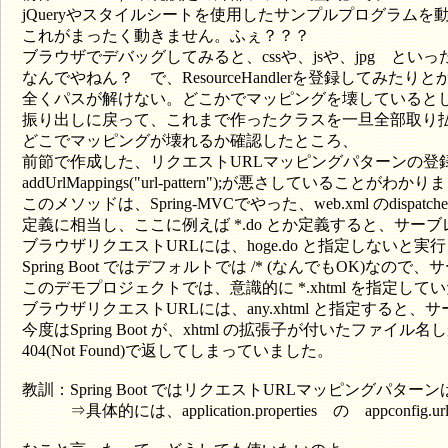
jQueryやスタイルシートを使用したサンプルプログラム
これがまったく動きません。ふぇ？？？
ブラウザでデバッグしてみると、cssや、jsや、jpg といった静
なんでやねん？ で、ResourceHandlerを登録してみた
全くパスが解けない。どこかでマッピングを壊していると
振り出しに戻って、これまで作ったクラスを一旦全部取り
どこでマッピングが壊れるか確認したところ、
前節で作成した、リクエストURLマッピングパターンの登録メソッドdisp
addUrlMappings("url-pattern");が悪さしていることがわか
このメソッドは、Spring-MVCでやった、web.xml のdispatcherServ
定義に相当し、ここに例えば *.do とか定義すると、サーブレ
ブラウザリクエストURLには、hoge.do と指定しないと実
Spring Boot ではデフォルトでは /* (なんでもOK
このデモプロジェクトでは、意識的に *.xhtml を指定して
ブラウザリクエストURLには、any.xhtml と指定する
今度はSpring Boot が、xhtml の拡張子が付いたファ
404(Not Found)で返してしまっていました。
教訓：Spring Boot ではリクエストURLマッピングパタ
⇒具体的には、application.properties の appco