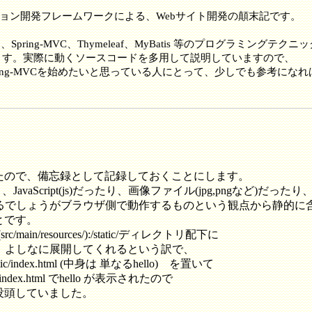
ーション開発フレームワークによる、Webサイト開発の顛末記です。
った、Spring-MVC、Thymeleaf、MyBatis 等のプログラミングテクニ
ます。実際に動くソースコードを多用して説明していますので、
、Spring-MVCを始めたいと思っている人にとって、少しでも参考にな
たので、備忘録として記録しておくことにします。
Script(js)だったり、画像ファイル(jpg,pngなど)だったり
両論あるでしょうがブラウザ側で動作するものという観点から静的
とです。
ain/resources/):/static/ディレクトリ配下に
otが、よしなに展開してくれるという訳で、
tic/index.html (中身は 単なるhello) を置いて
ndex.html でhello が表示されたので
没頭していました。