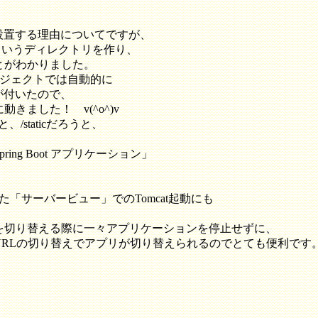
配下に設置する理由についてですが、
c というディレクトリを作り、
とがわかりました。
版のプロジェクトでは自動的に
に気が付いたので、
ました！ v(^o^)v
だろうと、/staticだろうと、
g Boot アプリケーション」
った「サーバービュー」でのTomcat起動にも
を切り替える際に一々アプリケーションを停止せずに、
RLの切り替えでアプリが切り替えられるのでとても便利です