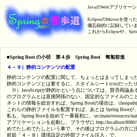
JavaのWebアプリケ
EclipseのMavenを使
備忘録的に記録してい
これからEclipseや
■Spring Boot の小径 第４歩 Spring Boot 匍匐前進
４－９）静的コンテンツの配置
静的コンテンツの配置に関して、ちょっとはまってしまっ
静的コンテンツとは要するに、スタイルシート(css)だったり、Java
※）JavaScriptが静的かという点については、賛否
のプログラムとは直接関係のない、固定的なファイルのこ
ネットの情報を総合すれば、Spring Bootの場合は、classpath(src/m
これらの静的ファイルを配置すれば、あとは Spring Bo
私も、Spring Bootを始めて一番最初に、src/main/resources/sta
アプリケーションを起動し、ブラウザに http://localhost:8080/i
めでたしめでたしという事で、その後はプログラムの方に
前節「４－８）環境設定の外部ファイル注入」で、