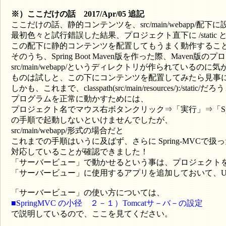
※）ここだけの話 2017/Apr/05 追記
ここだけの話、静的コンテンツを、src/main/webapp/
最初色々と試行錯誤した結果、プロジェクト直下に /stati
この配下に静的コンテンツを配置してもうまく動作するこ
そのうち、Spring Boot Maven版を作った際、Maven
src/main/webapp/というディレクトリが作られているの
ものは試しと、この下にコンテンツを配置してみたら見事に動き
しかも、これまで、classpath(src/main/resources/):/static/
プログラムを正常に動かすためには、
プロジェクト名でマウス右ボタンクリック⇒「実行」⇒「Sprin
の手順で起動しないといけませんでしたが、
src/main/webapp/形式の場合だと
これまでの手順はいうに及ばず、さらに Spring-MVCで扱
対応していることが確認できました！
「サーバービュー」で動かせるという事は、プロジェクト
「サーバービュー」に使用するアプリを追加しておいて、U
「サーバービュー」の使い方については、
■SpringMVC の小径 ２－１）Tomcatサ－バ－の設定
で説明しているので、ここを見てください。