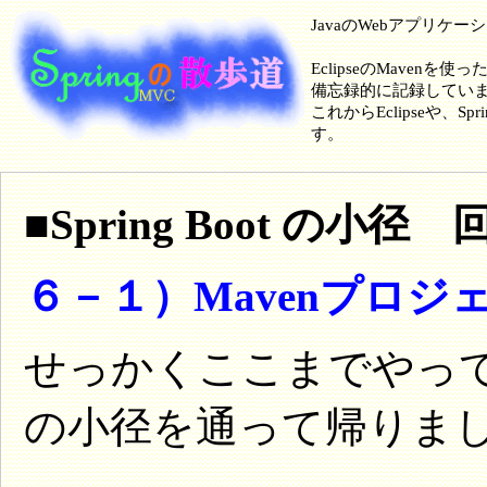
JavaのWebアプリケ
EclipseのMavenを使
備忘録的に記録してい
これからEclipseや
す。
■Spring Boot の小
６－１）Mavenプロジ
せっかくここまでやってき
の小径を通って帰りま