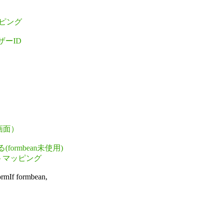
ッピング
ザーID
画面）

ormbean未使用)
ストマッピング
mIf formbean,
