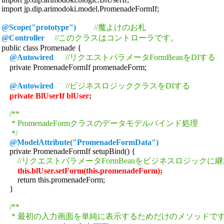
import jp.dip.arimodoki.model.PromenadeFormIf;

@Scope("prototype")
//魔よけのお札
@Controller
//このクラスはコントローラです。
public class Promenade {

@Autowired
//リクエストパラメータFormBeanをDIする
    private PromenadeFormIf promenadeForm;

@Autowired
//ビジネスロジッククラスをDIする
private BlUserIf blUser;
 /**

     * PromenadeFormクラスのデータモデルバインド処理

     */
@ModelAttribute("PromenadeFormData")
    private PromenadeFormIf setupBind() {

//リクエストパラメータFormBeanをビジネスロジックに
this.blUser.setForm(this.promenadeForm);
        return this.promenadeForm;

    }

/**

     * 最初の入力画面を単純に表示するためだけのメソッドです