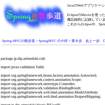
JavaのWebアプリケ
EclipseのMavenを使
備忘録的に記録してい
これからEclipseや
Spring-MVCの散歩道 > SpringMVC の小径 > 第８歩 あと一歩
package jp.dip.arimodoki.cntl;

import javax.validation.Valid;

import org.springframework.beans.factory.annotation.Autowired;

import org.springframework.context.annotation.Scope;

import org.springframework.stereotype.Controller;

import org.springframework.validation.BindingResult;

import org.springframework.web.bind.annotation.ModelAttribute;

import org.springframework.web.bind.annotation.RequestMapping;

import jp.dip.arimodoki.blogic.BlUserIf;
