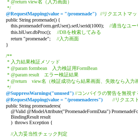
     * @return view名（入力画面）

     */
@RequestMapping(value = "/promenade")
//リクエストマ
    public String promenade() {

        this.promenadeForm.getUser().setUserid(1000);	
//適当なユー
        this.blUser.dbProc();     
//DBを検索してみる
        return "promenade";     
//入力画面
    }

/**

     * 入力結果検証メソッド

     * @param formbean　入力検証用FormBean

     * @param result　エラー検証結果

     * @return　view名（検証成功なら結果画面、失敗なら入力
     */
@SuppressWarnings("unused")
//コンパイラの警告を無視する(f
@RequestMapping(value = "/promenaderes")
//リクエ
    public String promenaderes(

        @Valid @ModelAttribute("PromenadeFormData") PromenadeFor
        BindingResult result

        )  throws Exception {

//入力妥当性チェック判定