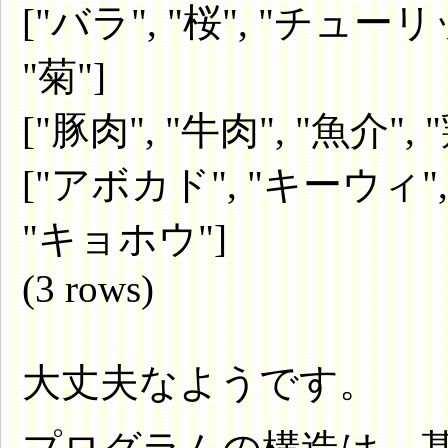
["バラ", "桜", "チュー
"菊"]
["豚肉", "牛肉", "魚介", 
["アボカド", "キーウィ",
"キョホウ"]
(3 rows)
大丈夫なようです。