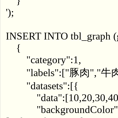
}
');
INSERT INTO tbl_graph (
{
"category":1,
"labels":["豚肉","牛肉
"datasets":[{
"data":[10,20,30,40,5
"backgroundColor"