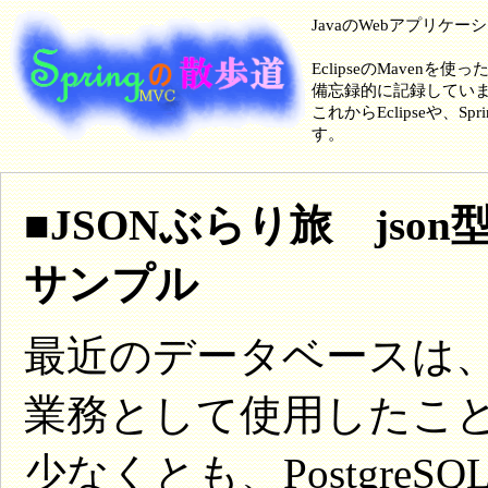
JavaのWebアプリケ
EclipseのMavenを使
備忘録的に記録してい
これからEclipseや
す。
■JSONぶらり旅 js
サンプル
最近のデータベースは、
業務として使用したこ
少なくとも、Postgre