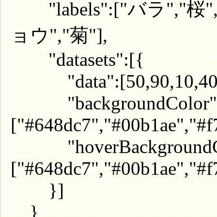
"labels":["バラ",
ョウ","菊"],
"datasets":[{
"data":[50,90,10,40,7
"backgroundColor"
["#648dc7","#00b1ae","#f
"hoverBackgroundCo
["#648dc7","#00b1ae","#f
}]
}