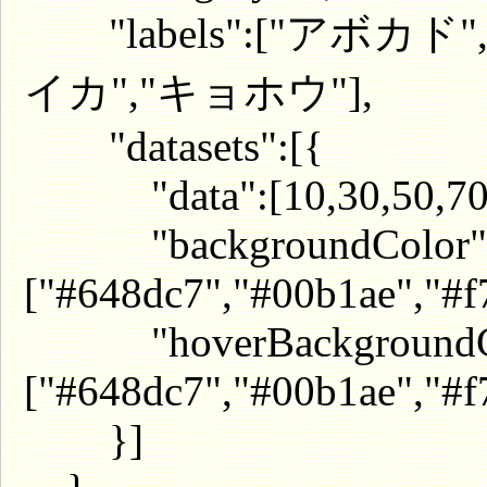
"labels":["アボカド
イカ","キョホウ"],
"datasets":[{
"data":[10,30,50,70,9
"backgroundColor"
["#648dc7","#00b1ae","#f
"hoverBackgroundCo
["#648dc7","#00b1ae","#f
}]