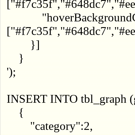
["#f7c35f","#648dc7","#e
"hoverBackgroundCo
["#f7c35f","#648dc7","#e
}]
}
');
INSERT INTO tbl_graph (
{
"category":2,