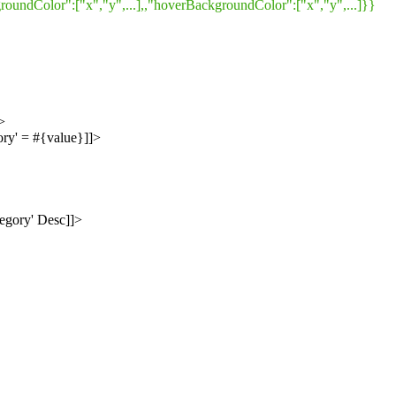
ckgroundColor":["x","y",...],,"hoverBackgroundColor":["x","y",...]}}



ry' = #{value}]]>

egory' Desc]]>
