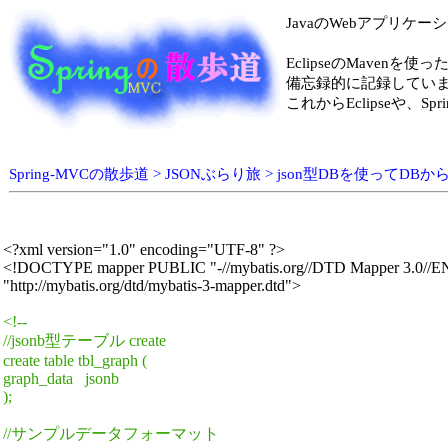
JavaのWebアプリケ
EclipseのMavenを使
備忘録的に記録してい
これからEclipseや
Spring-MVCの散歩道 > JSONぶらり旅 > json型DBを使
<?xml version="1.0" encoding="UTF-8" ?>

<!DOCTYPE mapper PUBLIC "-//mybatis.org//DTD Mapper 3.0//EN
"http://mybatis.org/dtd/mybatis-3-mapper.dtd">

<!--

//jsonb型テーブル create

create table tbl_graph (

graph_data   jsonb

);

//サンプルデータフォーマット
