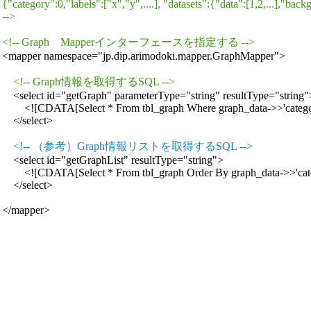
{"category":0,"labels":["x","y",....], "datasets":{"data":[1,2,...],"ba
-->
<!-- Graph　Mapperインターフェースを指定する -->
<mapper namespace="jp.dip.arimodoki.mapper.GraphMapper">

<!-- Graph情報を取得するSQL -->
    <select id="getGraph" parameterType="string" resultType="string">
        <![CDATA[Select * From tbl_graph Where graph_data->>'catego
    </select>

<!-- （参考）Graph情報リストを取得するSQL -->
    <select id="getGraphList" resultType="string">

        <![CDATA[Select * From tbl_graph Order By graph_data->>'cat
    </select>
