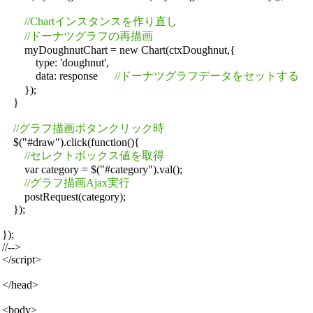
//Chartインスタンスを作り直し
//ドーナツグラフの再描画
        myDoughnutChart = new Chart(ctxDoughnut,{

            type: 'doughnut',

            data: response      
//ドーナツグラフデータをセットする
        });

    }

//グラフ描画ボタンクリック時
    $("#draw").click(function(){

//セレクトボックス値を取得
        var category = $("#category").val();

//グラフ描画Ajax実行
        postRequest(category);

    });

});

//-->

</script>

</head>

<body>
