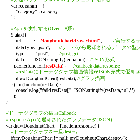
        var reqparam = {

            "category" : category

        };

//Ajaxを実行する(Over 1.8系)
        $.ajax({

            url          : 
"./doughnutchartdraw.xhtml"
,         
//実行する
            dataType: "json",       
//サーバから返却されるデータの型(xml, html, 
            type       : "post",        
//post, get
            data      : JSON.stringify(reqparam),   
//JSON形式
        }).done(function(
resData
) {     
//callback data:response
//resDataにドーナツグラフ描画情報がJSON形式で返
            drawDoughnutChart(resData); 
//グラフ描画
        }).fail(function(resData) {

            console.log("faild resData["+JSON.stringify(resData,null,' ')+"]
        });

    }

//ドーナツグラフの描画Callback
//response:Ajaxで返却されたグラフデータ(JSON)
    var drawDoughnutChart = function(response) {

//ドーナツグラフを一旦destroy
        if(myDoughnutChart != null) myDoughnutChart.destroy();
