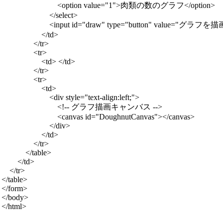
                            <option value="1">肉類の数のグラフ</option>

                        </select>

                        <input id="draw" type="button" value="グラフを描画
                    </td>

                </tr>

                <tr>

                    <td> </td>

                </tr>

                <tr>

                    <td>

                        <div style="text-align:left;">

                            <!-- グラフ描画キャンバス -->

                            <canvas id="DoughnutCanvas"></canvas>

                        </div>

                    </td>

                </tr>

            </table>

        </td>

    </tr>

</table>

</form>

</body>
