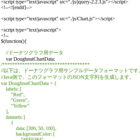
<script type="text/javascript" src="./js/jquery-2.2.3.js"></script>

<!--<![endif]-->

<script type="text/javascript" src="./js/Chart.js"></script>

<script type="text/javascript">

<!--

$(function(){

//ドーナツグラフ用データ
/***********************************

//以下は、ドーナツグラフ用サンプルデータフォーマットです。
//Java側で、このフォーマットのJSON文字列を生成します。

var DoughnutChartData = {

    labels: [

        "Red",

        "Green",

        "Yellow"

    ],

    datasets: [

        {

            data: [300, 50, 100],

            backgroundColor: [

                "#FF6384",
