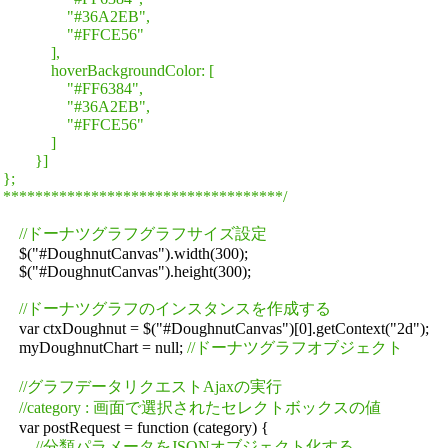
                "#36A2EB",

                "#FFCE56"

            ],

            hoverBackgroundColor: [

                "#FF6384",

                "#36A2EB",

                "#FFCE56"

            ]

        }]

};

***********************************/
//ドーナツグラフグラフサイズ設定
    $("#DoughnutCanvas").width(300);

    $("#DoughnutCanvas").height(300);

//ドーナツグラフのインスタンスを作成する
    var ctxDoughnut = $("#DoughnutCanvas")[0].getContext("2d");

    myDoughnutChart = null; 
//ドーナツグラフオブジェクト
//グラフデータリクエストAjaxの実行
//category : 画面で選択されたセレクトボックスの値
    var postRequest = function (category) {

//分類パラメータをJSONオブジェクト化する