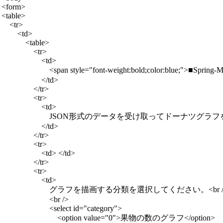
<form>

<table>

    <tr>

        <td>

            <table>

                <tr>

                    <td>

                        <span style="font-weight:bold;c
                    </td>

                </tr>

                <tr>

                    <td>

                        JSON形式のデータを受け取ってドーナ
                    </td>

                </tr>

                <tr>

                    <td> </td>

                </tr>

                <tr>

                    <td>

                        グラフを描画する分類を選択してください。<br /
                        <br />

                        <select id="category">

                            <option value="0">果物の数のグラフ</option>
