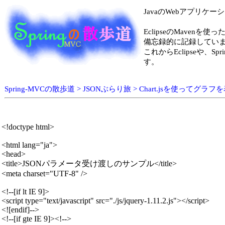
JavaのWebアプリケ
EclipseのMavenを使
備忘録的に記録してい
これからEclipseや
す。
Spring-MVCの散歩道 > JSONぶらり旅 > Chart.jsを使ってグ
<!doctype html>

<html lang="ja">

<head>

<title>JSONパラメータ受け渡しのサンプル</title>

<meta charset="UTF-8" />

<!--[if lt IE 9]>

<script type="text/javascript" src="./js/jquery-1.11.2.js"></script>

<![endif]-->

<!--[if gte IE 9]><!-->
