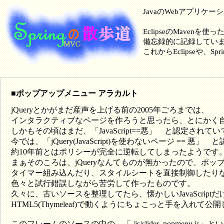
JavaのWebアプリケ
EclipseのMavenを使
備忘録的に記録してい
これからEclipseや
■ポップアップメニュー アラカルト
jQueryとかがまだ産声を上げる前の2005年ごろまでは、
インタラクティブなページを作ろうと思ったら、とにかく自分で
しかもその頃はまだ、「JavaScript==悪」 と認定されていて
今では、「jQuery(JavaScript)を使わないページ == 
約10年前とはポリシーが完全に逆転してしまったようです
まぁそのころは、jQueryなんてものが無かったので、ポ
タイマー組み込んだり、スタイルシートを直接制御したり
色々と試行錯誤しながら苦労して作ったものです。
久々に、古いソースを整理してたら、懐かしいJavaScri
HTML5(Thymeleaf)で動くようにちょこっと手を入れて
このフレームのソースの中の、「
./js/slider_popmenu.js
」とい