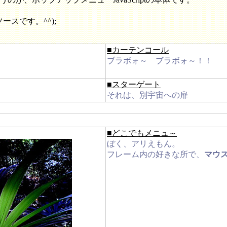
スです。^^);
■カーテンコール
ブラボォ～ ブラボォ～！！
■スターゲート
それは、別宇宙への扉
■どこでもメニュ～
ぼく、アリえもん。
フレーム内の好きな所で、
マウ