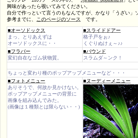
興味があったら覗いてみてください。
自分で作っといて言うのもなんですが、かなり「うざい」ソー
参考までに、
このページのソース
です。
■オーソドックス
■スライドドアー
まっ、とりあえずは
格子戸をぉ♪
オーソドックスに・・
くぐりぬけぇ～♪♪
■フラバー
■バウンド
変幻自在なゴム状物質。
スラムダ～ンク！
ちょっと変わり種のポップアップメニューなど・・・
■フォトメニュー
■ヌーディーメニュー
ありそうで、何故か見かけない。
ポップアップメニューの背景に
画像を組み込んでみた。
(画像は１種類とは限らない・・)