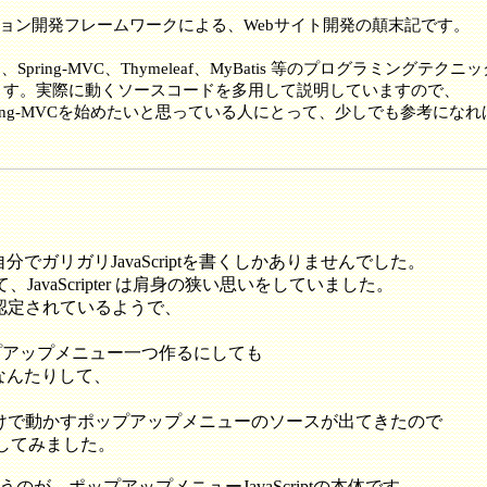
ーション開発フレームワークによる、Webサイト開発の顛末記です。
った、Spring-MVC、Thymeleaf、MyBatis 等のプログラミングテクニ
ます。実際に動くソースコードを多用して説明していますので、
、Spring-MVCを始めたいと思っている人にとって、少しでも参考にな
ガリガリJavaScriptを書くしかありませんでした。
、JavaScripter は肩身の狭い思いをしていました。
悪」 と認定されているようで、
。
ップアップメニュー一つ作るにしても
なんたりして、
ptだけで動かすポップアップメニューのソースが出てきたので
公開してみました。
うのが、ポップアップメニューJavaScriptの本体です。