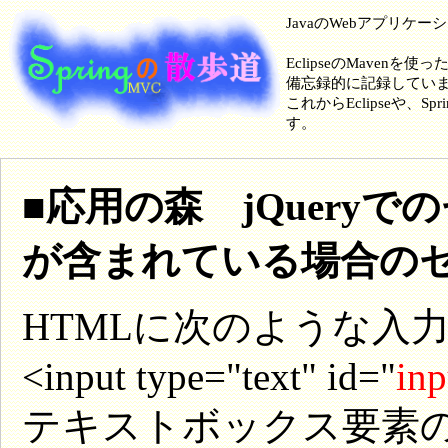
JavaのWebアプリケ
EclipseのMavenを使
備忘録的に記録してい
これからEclipseや
す。
■応用の森 jQueryで
が含まれている場合の
HTMLに次のような入
<input type="text" id="
inp
テキストボックス要素のID属