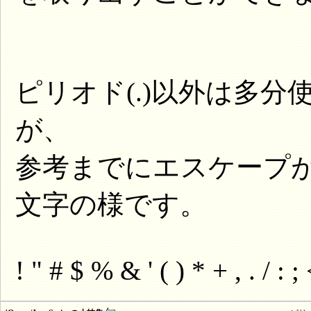
ピリオド(.)以外は多
が、
参考までにエスケープ
文字の様です。
! " # $ % & ' ( ) * + , . / : ;