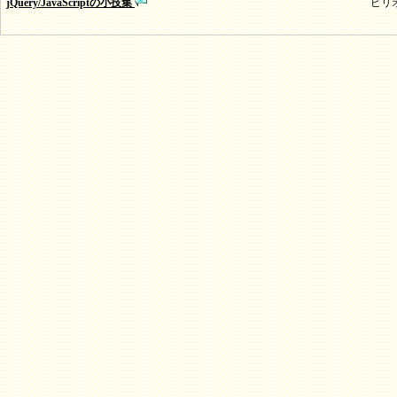
jQuery/JavaScriptの小技集
ピリ