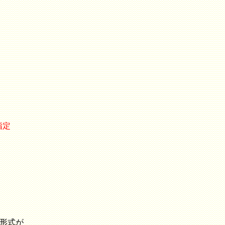
い指定
じ形式が