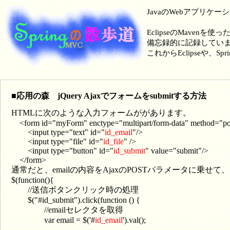
JavaのWebアプリケ
EclipseのMavenを使
備忘録的に記録してい
これからEclipseや
■応用の森 jQuery Ajaxでフォームをsubmitする方法
HTMLに次のような入力フォームががあります。
<form id="myForm" enctype="multipart/form-data" method="po
<input type="text" id="
id_email
"/>
<input type="file" id="
id_file
" />
<input type="button" id="
id_submit
" value="submit"/>
</form>
通常だと、emailの内容をAjaxのPOSTパラメータに乗せて、
$(function(){
//送信ボタンクリック時の処理
$("#id_submit").click(function () {
//emailセレクタを取得
var email = $('#
id_email
').val();