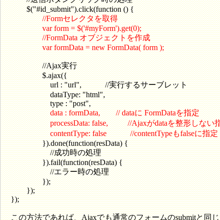
$("#id_submit").click(function () {
//Formセレクタを取得
var form = $('#myForm').get(0);
//FormData オブジェクトを作成
var formData = new FormData( form );
//Ajax実行
$.ajax({
url : "url", //実行するサーブレット
dataType: "html",
type : "post",
data : formData, // dataに FormDataを指定
processData: false, //Ajaxがdataを整形しな
contentType: false //contentTypeもfalseに指定
}).done(function(resData) {
//成功時の処理
}).fail(function(resData) {
//エラー時の処理
});
});
});
この方法であれば、Ajaxでも通常のフォームのsubmitと同