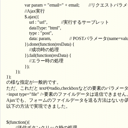
var param = "email=" + email; //リクエストパラ
//Ajax実行
$.ajax({
url : "url", //実行するサーブレット
dataType: "html",
type : "post",
data: param, // POSTパラメータ(name=valu
}).done(function(resData) {
//成功時の処理
}).fail(function(resData) {
//エラー時の処理
});
});
});
の様な指定が一般的です。
ただ、これだと textやradio,checkboxなどの要素のパ
<input type="file" />要素のファイルデータは送信できません
Ajaxでも、フォームのファイルデータを送る方法はないか
以下の方法で実現できました。
$(function(){
//送信ボタンクリック時の処理