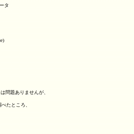
メータ
e)
ラメータは問題ありませんが、
。
調べたところ、