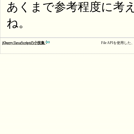
あくまで参考程度に考
ね。
jQuery/JavaScriptの小技集
File APIを使用