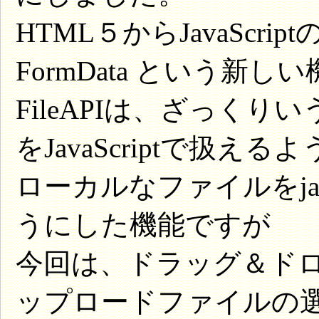
HTML５からJavaScrip
FormData という新
FileAPIは、ざっく
をJavaScriptで扱え
ローカルなファイルをjav
うにした機能ですが
今回は、ドラッグ＆ド
ップロードファイルの