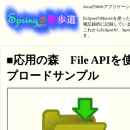
JavaのWebアプリケ
EclipseのMavenを使
備忘録的に記録してい
これからEclipseや
す。
■応用の森 File AP
プロードサンプル