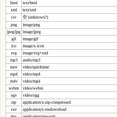
html
text/html
xml
text/xml
csv
空 (unknown?)
png
image/png
jpeg/jpg
image/jpeg
gif
image/gif
ico
image/x-icon
svg
image/svg+xml
mp3
audio/mp3
mov
video/quicktime
mp4
video/mp4
m4v
video/mp4
webm
video/webm
ogv
video/ogg
zip
application/x-zip-compressed
exe
application/x-msdownload
doc
application/msword