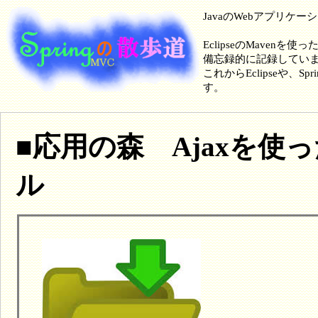
JavaのWebアプリケ
EclipseのMavenを使
備忘録的に記録してい
これからEclipseや
す。
■応用の森 Ajaxを
ル