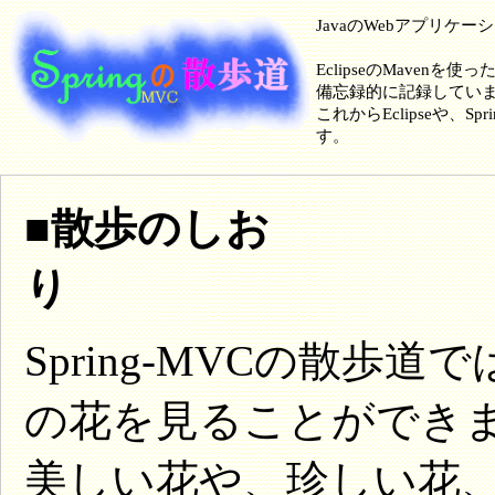
JavaのWebアプリケ
EclipseのMavenを使
備忘録的に記録してい
これからEclipseや
す。
■散歩のしお
り
Spring-MVCの散
の花を見ることができ
美しい花や、珍しい花