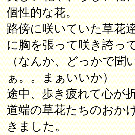
個性的な花。
路傍に咲いていた草花
に胸を張って咲き誇っ
（なんか、どっかで聞
ぁ。。まぁいいか）
途中、歩き疲れて心が
道端の草花たちのおか
きました。