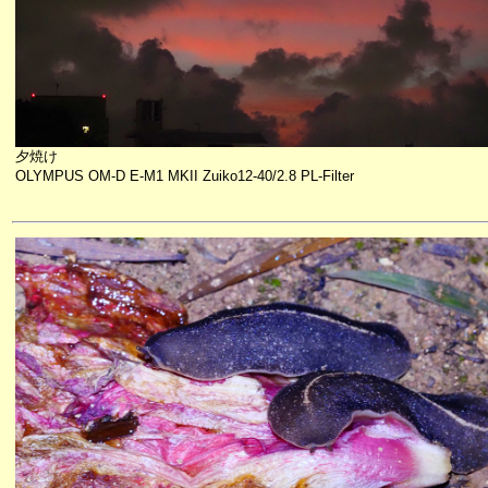
夕焼け
OLYMPUS OM-D E-M1 MKII Zuiko12-40/2.8 PL-Filter