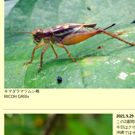
キマダラマツムシ雌
RICOH GRIIIx
2021.9.29
この2週
今日はク
沖縄では