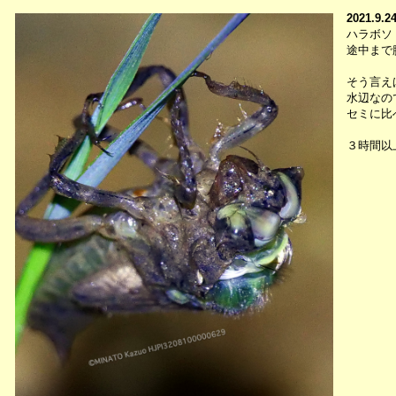
2021.9.2
ハラボソ
途中まで
そう言え
水辺なの
セミに比
３時間以