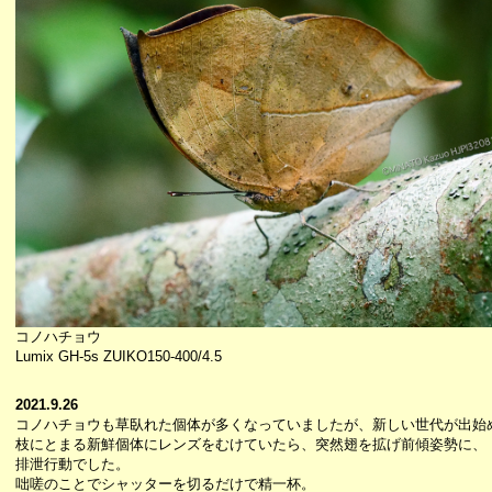
コノハチョウ
Lumix GH-5s ZUIKO150-400/4.5
2021.9.26
コノハチョウも草臥れた個体が多くなっていましたが、新しい世代が出始
枝にとまる新鮮個体にレンズをむけていたら、突然翅を拡げ前傾姿勢に、
排泄行動でした。
咄嗟のことでシャッターを切るだけで精一杯。