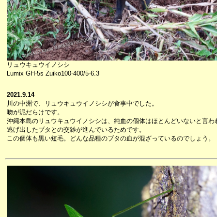
リュウキュウイノシシ
Lumix GH-5s Zuiko100-400/5-6.3
2021.9.14
川の中洲で、リュウキュウイノシシが食事中でした。
吻が泥だらけです。
沖縄本島のリュウキュウイノシシは、純血の個体はほとんどいないと言わ
逃げ出したブタとの交雑が進んでいるためです。
この個体も黒い短毛。どんな品種のブタの血が混ざっているのでしょう。