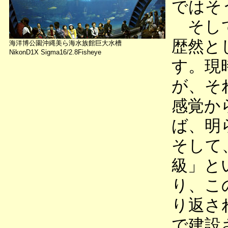
ではそ
そして
歴然と
海洋博公園沖縄美ら海水族館巨大水槽
NikonD1X Sigma16/2.8Fisheye
す。現
が、そ
感覚か
ば、明
そして
級」と
り、こ
り返さ
で建設