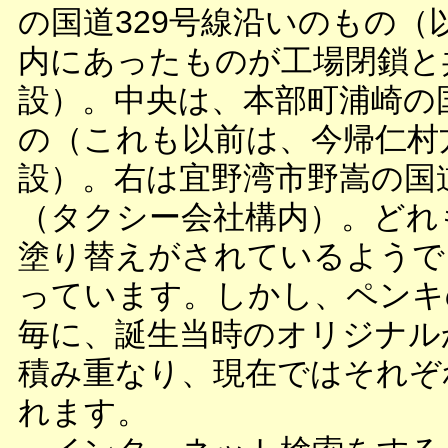
の国道329号線沿いのもの（
内にあったものが工場閉鎖と
設）。中央は、本部町浦崎の国
の（これも以前は、今帰仁村
設）。右は宜野湾市野嵩の国道
（タクシー会社構内）。どれ
塗り替えがされているようで
っています。しかし、ペンキ
毎に、誕生当時のオリジナル
積み重なり、現在ではそれぞ
れます。