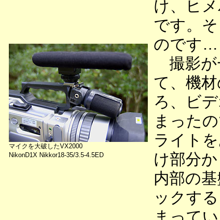
け、ヒメ
です。そ
のです…
撮影が
て、機材
ろ、ビデ
まったの
ライトを
マイクを大破したVX2000
け部分か
NikonD1X Nikkor18-35/3.5-4.5ED
内部の基
ックする
まってい