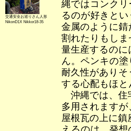
縄ではコンクリ
るのが好きとい
交通安全お巡りさん人形
NikonD1X Nikkor18-35
金属のように錆
割れたりもしま
量生産するのに
ん。ペンキの塗
耐久性がありそ
する心配もほと
沖縄では、住宅
多用されますが
屋根瓦の上に鎮
えるのは、発想