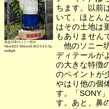
ちます。以前
いて、ほとん
はその土地は
もありません
具志川市のソニー坊や
他のソニー坊
NikonD1X Nikkor18-35/3.5-4.5 Sp
eedlight
ディテールが
の大きな特徴
のペイントが
やはり他の個
す。「SONY
す。あと、鼻