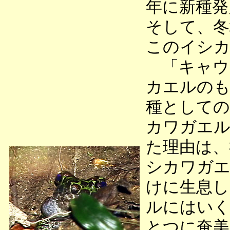
年に新種発
そして、冬
このイシ
「キャウ
カエルのも
種としての
カワガエル
た理由は、
シカワガエ
けに生息し
ルにはいく
とつに奄美