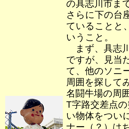
の具志川市ま
さらに下の台
ていることと
いうこと。
まず、具志川
ですが、見当
て、他のソニ
周囲を探して
名闘牛場の周
T字路交差点
い物体をつい
ナー（？）は