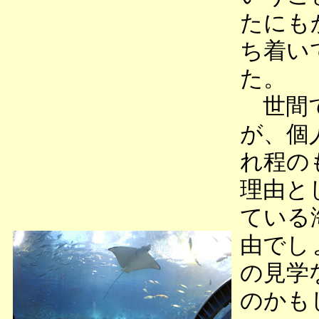
たにも
ち着い
た。
世間で
が、個
れ程の
理由と
ている
由でし
の見学
のかも