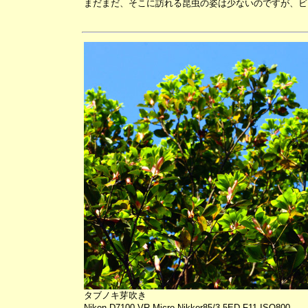
まだまだ、そこに訪れる昆虫の姿は少ないのですが、ビ
タブノキ芽吹き
Nikon D7100 VR Micro Nikkor85/3.5ED F11 ISO800