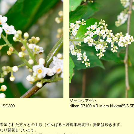
ジャコウアゲハ
2 ISO800
Nikon D7100 VR Micro Nikkor85/3.5
希望された方々との山原（やんばる＝沖縄本島北部）撮影は続きます。
なり開花しています。