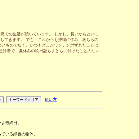
縄での生活が続いています。 しかし、長いからといっ
してきます。 でも、これからも沖縄に住み、あちらの
よいものでなく、いつもどこかワンテンポずれたことば
が怠け者で、夏休みの絵日記もまともに付けたことのない
使い方
いよ最終日。
ちている緑色の物体。