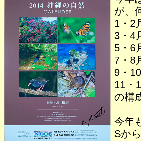
が、
1・
3・
5・
7・
9・
11
の構
今年
Sか