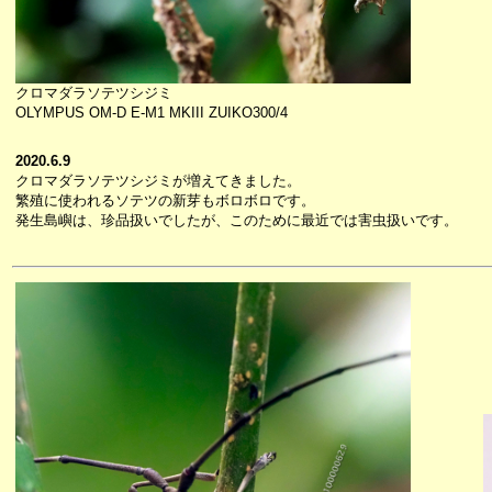
クロマダラソテツシジミ
OLYMPUS OM-D E-M1 MKIII ZUIKO300/4
2020.6.9
クロマダラソテツシジミが増えてきました。
繁殖に使われるソテツの新芽もボロボロです。
発生島嶼は、珍品扱いでしたが、このために最近では害虫扱いです。