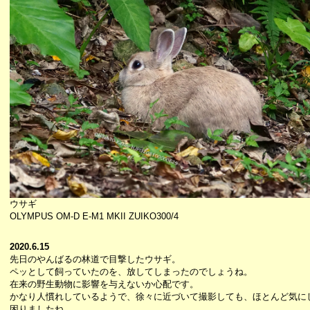
ウサギ
OLYMPUS OM-D E-M1 MKII ZUIKO300/4
2020.6.15
先日のやんばるの林道で目撃したウサギ。
ペッとして飼っていたのを、放してしまったのでしょうね。
在来の野生動物に影響を与えないか心配です。
かなり人慣れしているようで、徐々に近づいて撮影しても、ほとんど気に
困りましたね。