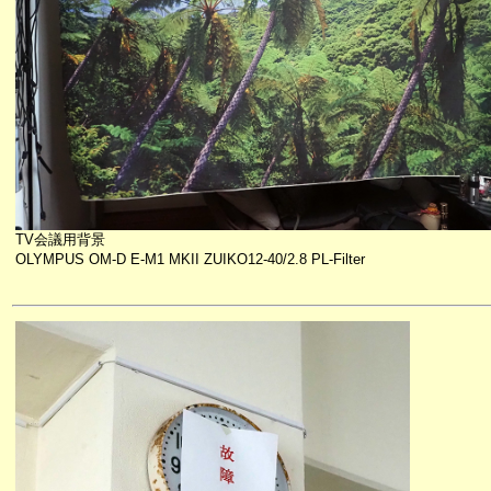
TV会議用背景
OLYMPUS OM-D E-M1 MKII ZUIKO12-40/2.8 PL-Filter