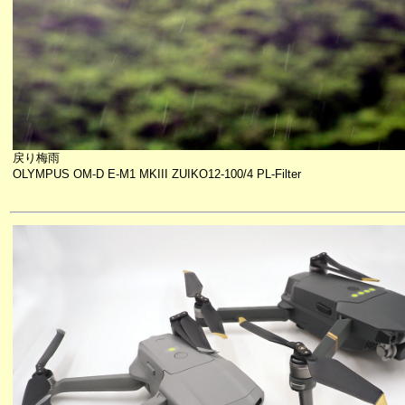
戻り梅雨
OLYMPUS OM-D E-M1 MKIII ZUIKO12-100/4 PL-Filter