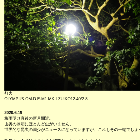
灯火
OLYMPUS OM-D E-M1 MKII ZUIKO12-40/2.8
2020.6.19
梅雨明け直後の新月間近。
山奥の照明にほとんど虫がいません。
世界的な昆虫の減少がニュースになっていますが、これもその一端でしょ