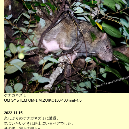
ケナガネズミ
OM SYSTEM OM-1 M.ZUIKO150-400mmF4.5
2022.11.15
久しぶりのケナガネズミに遭遇。
気づいたいときは路上にいるペアでした。
その後、別々の樹上へ。