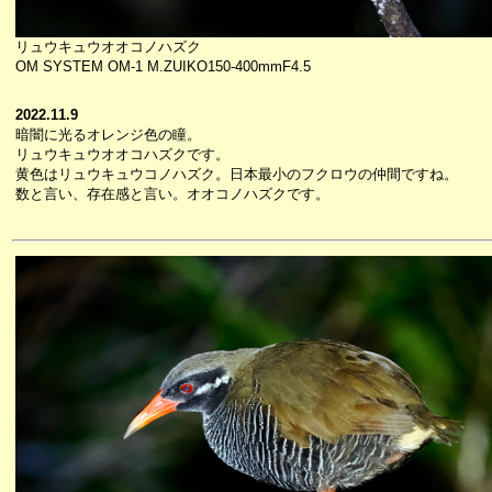
リュウキュウオオコノハズク
OM SYSTEM OM-1 M.ZUIKO150-400mmF4.5
2022.11.9
暗闇に光るオレンジ色の瞳。
リュウキュウオオコハズクです。
黄色はリュウキュウコノハズク。日本最小のフクロウの仲間ですね。
数と言い、存在感と言い。オオコノハズクです。