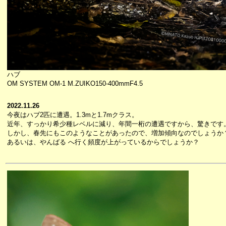
ハブ
OM SYSTEM OM-1 M.ZUIKO150-400mmF4.5
2022.11.26
今夜はハブ2匹に遭遇。1.3mと1.7mクラス。
近年、すっかり希少種レベルに減り、年間一桁の遭遇ですから、驚きです
しかし、春先にもこのようなことがあったので、増加傾向なのでしょうか
あるいは、やんばる へ行く頻度が上がっているからでしょうか？