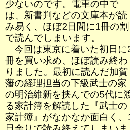
少ないのです。電車の中で
は、新書判などの文庫本が読
み易く、ほぼ2日間に1冊の割
で読んでしまいます。
今回は東京に着いた初日に
冊を買い求め、ほぼ読み終わ
りました。最初に読んだ加賀
藩の経理担当の下級武士の家
の明治維新を挟んでの5代に
る家計簿を解読した『武士の
家計簿』がなかなか面白く、
日余りで読み終えてしまいま