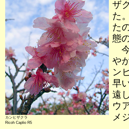
ザ
た
た
態
今
や
ン
早
遠
ウ
メ
カンヒザクラ
Ricoh Caplio R5