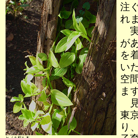
注
れ
実
が
を
い
空
ま
見
東
り
ヒノキ朽ち木