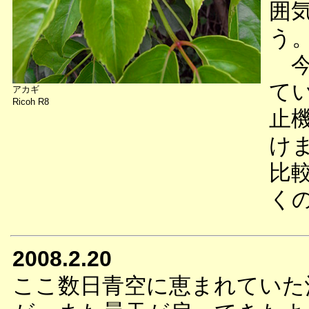
囲
う
今
て
アカギ
Ricoh R8
止
け
比
く
2008.2.20
ここ数日青空に恵まれていた