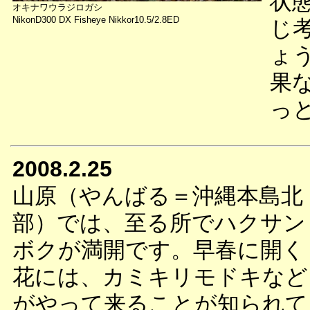
状
オキナワウラジロガシ
NikonD300 DX Fisheye Nikkor10.5/2.8ED
じ
ょ
果
っ
2008.2.25
山原（やんばる＝沖縄本島北
部）では、至る所でハクサン
ボクが満開です。早春に開く
花には、カミキリモドキなど
がやって来ることが知られて