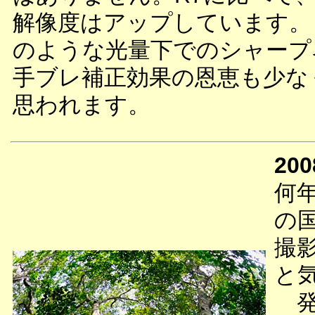
解像度はアップしています。
のような光量下でのシャープ
手ブレ補正効果の恩恵も少な
思われます。
200
何
の
撮
と
発