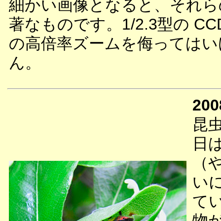
細かい画像となると、それら
著なものです。1/2.3型の CC
の高倍率ズームを侮ってはい
ん。
200
昆
日
（
い
て
物