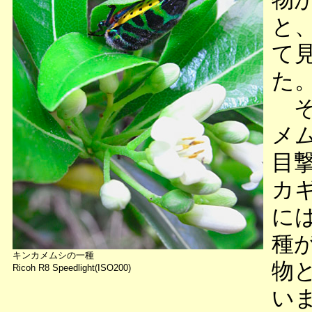
と
て
た
そ
メ
目
カ
に
種
キンカメムシの一種
物
Ricoh R8 Speedlight(ISO200)
い