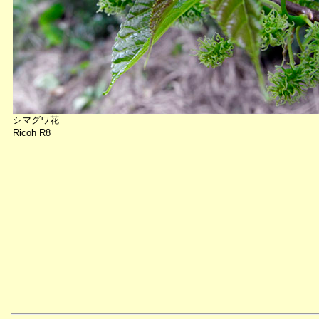
シマグワ花
Ricoh R8