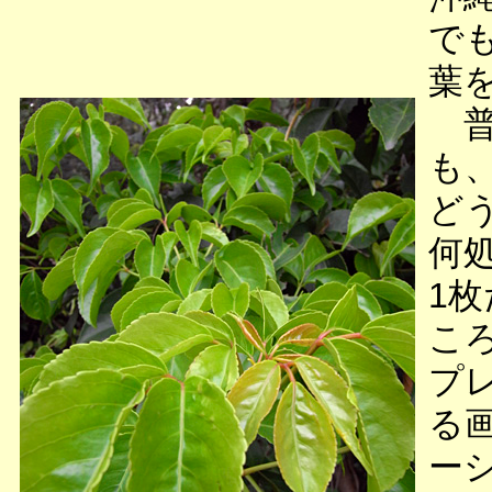
で
葉
普
も
ど
何
1
こ
プ
る
ー