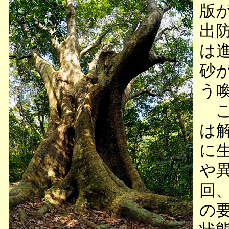
版
出
は
砂
う
こ
は
に
や
回
の