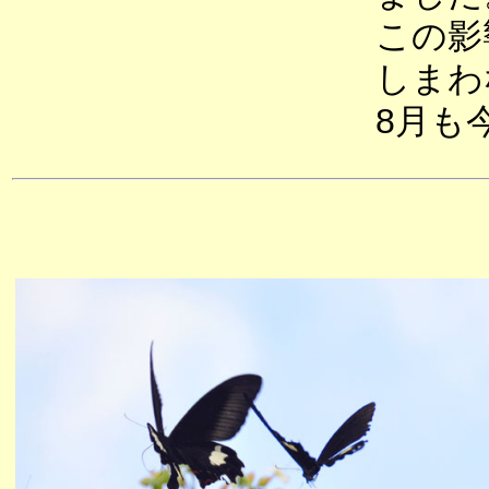
この影
しまわ
8月も