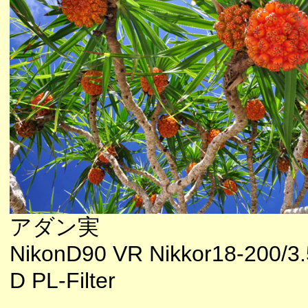
アダン実
NikonD90 VR Nikkor18-200/3.
D PL-Filter