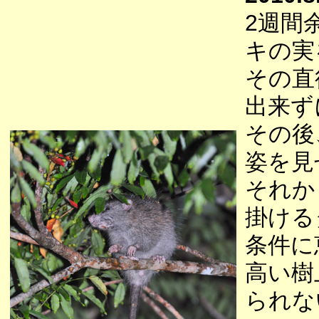
2週間
キの実
その直
出来ず
その後
姿を見
それか
掛ける
条件に
高い樹
られな