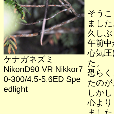
そうこ
ました
久しぶ
午前中
心気圧
ケナガネズミ
た。
NikonD90 VR Nikkor7
恐らく
0-300/4.5-5.6ED Spe
たのが
edlight
しかし
心より
ました