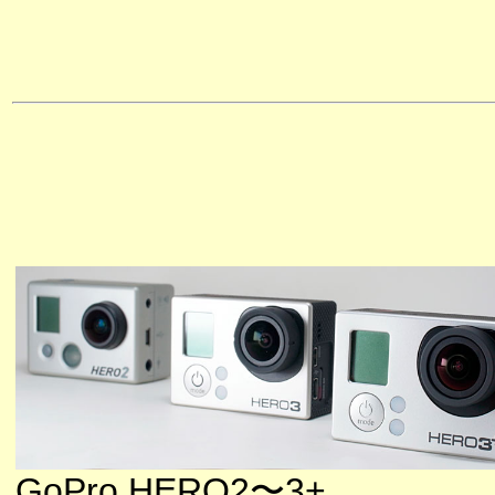
GoPro HERO2〜3+