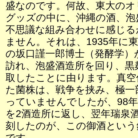
盛なのです。何故、東大のオ
グッズの中に、沖縄の酒、泡
不思議な組み合わせに感じる
ません。それは、1935年に
の坂口謹一郎博士（発酵学）
訪れ、泡盛酒造所を回り、黒
取したことに由ります。真空
た菌株は、戦争を挟み、極一
っていませんでしたが、98
を2酒造所に返し、翌年瑞泉
刻したのが、この御酒という
です。