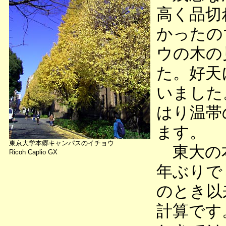
高く品切
かったの
ウの木の
た。好天
いました
はり温帯
ます。
東京大学本郷キャンパスのイチョウ
東大の本
Ricoh Caplio GX
年ぶりで
のとき以
計算です