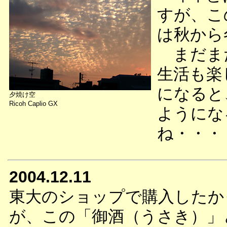
すが、こ
は秋から
まだまだ
生活も楽
になると
夕焼け空
Ricoh Caplio GX
ようにな
ね・・・
2004.12.11
東大のショップで購入したか
が、この「御酒（うさき）」