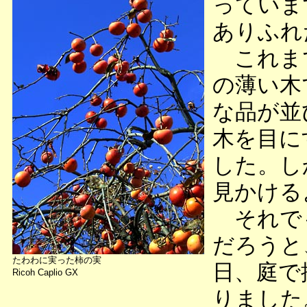
っていま
ありふれ
これまで
の薄い木
な品が並
木を目に
した。し
見かける
それでも
だろうと
たわわに実った柿の実
日、庭で
Ricoh Caplio GX
りました