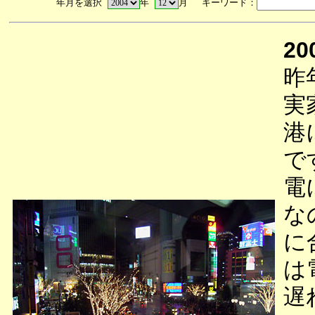
年月を選択
年
月 キーワード：
20
昨
実
港
で
電
な
に
は
遅