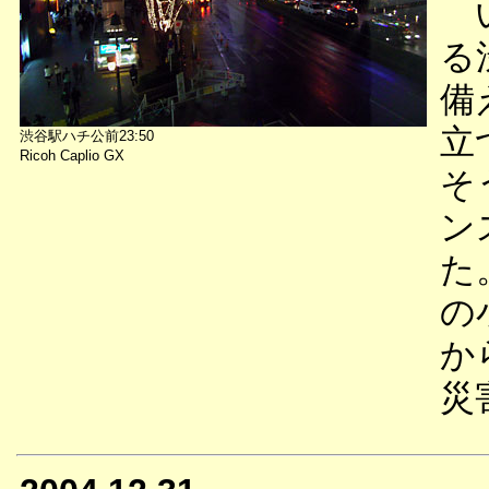
い
る
備
立
渋谷駅ハチ公前23:50
Ricoh Caplio GX
そ
ン
た
の
か
災