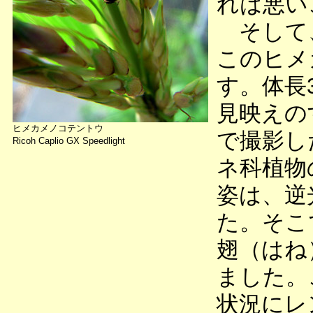
れは悪い
そして、
このヒメ
す。体長
見映えの
ヒメカメノコテントウ
で撮影し
Ricoh Caplio GX Speedlight
ネ科植物
姿は、逆
た。そこ
翅（はね
ました。
状況にレ