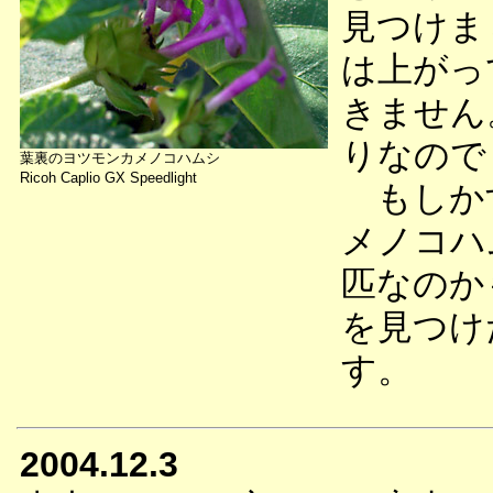
見つけま
は上がっ
きません
りなので
葉裏のヨツモンカメノコハムシ
Ricoh Caplio GX Speedlight
もしかす
メノコハ
匹なのか
を見つけ
す。
2004.12.3