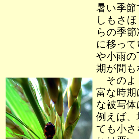
暑い季節
しもさほ
らの季節
に移って
や小雨の
期が間も
そのよう
富な時期
な被写体
例えば、
ても小さ