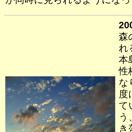
20
森
れ
本
性
な
度
て
う
き