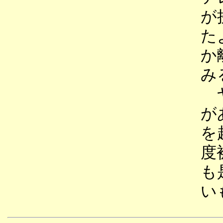
が
た
か
み
ヤ
が
を
度
も
い