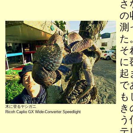
さ
の
測
た
そ
に
起
で
も
き
木に登るヤシガニ
Ricoh Caplio GX Wide-Converter Speedlight
う
テ