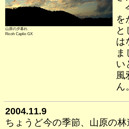
今
を
と
山原の夕暮れ
Ricoh Caplio GX
は
ま
い
風
ん
2004.11.9
ちょうど今の季節、山原の林