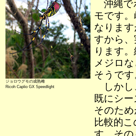
沖縄でポ
モです。
なります
すから、
ります。
メジロな
そうです
ジョロウグモの成熟雌
しかし
Ricoh Caplio GX Speedlight
既にシー
そのため
比較的こ
す。その