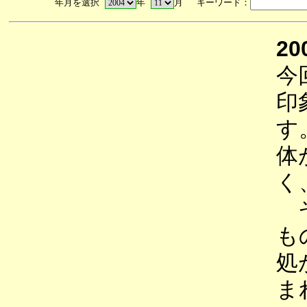
年月を選択
年
月 キーワード：
20
今
印
す
体
く
そ
も
処
ま