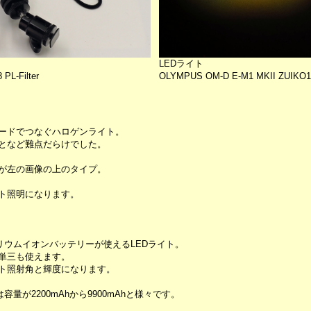
LEDライト
PL-Filter
OLYMPUS OM-D E-M1 MKII ZUIKO12-4
ードでつなぐハロゲンライト。
となど難点だらけでした。
が左の画像の上のタイプ。
ト照明になります。
リリウムイオンバッテリーが使えるLEDライト。
単三も使えます。
ト照射角と輝度になります。
量が2200mAhから9900mAhと様々です。