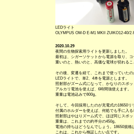
LEDライト
OLYMPUS OM-D E-M1 MKII ZUIKO12-40/2.8 
2020.10.29
夜間の生物探索用ライトを更新しました。
最初は、シガーソケットから電源を取り、コ
重いのと、熱いのと、高価な電球が切れるこ
その後、変遷を経て、これまで使っていたの
LEDライトで、単2、4本を電源とします。
照射部がズーム式になって、かなりのスポッ
アルカリ電池を使えば、6時間強使えます。
重量は電池込みで800g。
そして、今回採用したのが充電式の18650
付属のホルダーを使えば、何処でも手に入る
照射部はやはりズーム式で、ほぼ同じスポッ
重量は、これまでの約半分の450g。
電池の持ちはどうなんでしょう。18650規格は容
これは、これから検証したい点です。