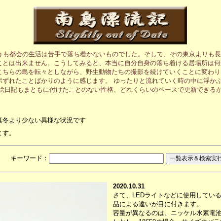
うも都会の生活は苦手で落ち着かないものでした。そして、その東京よりも長
ことは出来ません。こうしてみると、本当に自分自身の落ち着ける居場所は何
こちらの島を転々としながら、野生動物たちの撮影を続けていくことに変わり
ポずれたことばかりのように感じます。 ゆったりと流れていく時の中に浮か
の絵日記もまともに付けたことのない性格、どれくらいのペースで更新できる
真冬より少ない異様な状況です
ます。
月 キーワード：
2020.10.31
さて、LEDライトなどに使用している
品による違いが目に付きます。
容量が異なるのは、ニッケル水素電