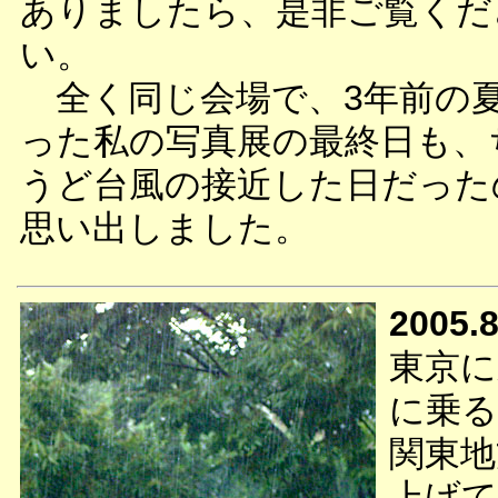
ありましたら、是非ご覧くだ
い。
全く同じ会場で、3年前の
った私の写真展の最終日も、
うど台風の接近した日だった
思い出しました。
2005.8
東京に
に乗る
関東地
上げて