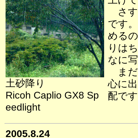
さす
です。
めるの
りはち
なに写
まだ
土砂降り
心に出
Ricoh Caplio GX8 Sp
配です
eedlight
2005.8.24