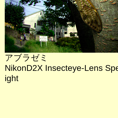
アブラゼミ
NikonD2X Insecteye-Lens Sp
ight