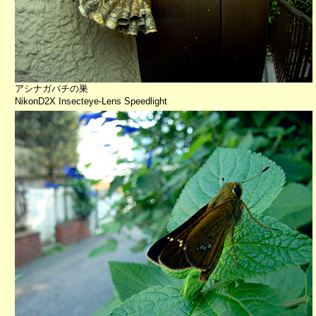
アシナガバチの巣
NikonD2X Insecteye-Lens Speedlight