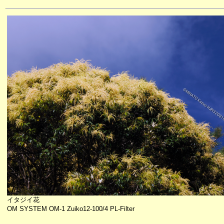
イタジイ花
OM SYSTEM OM-1 Zuiko12-100/4 PL-Filter