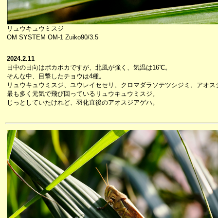
リュウキュウミスジ
OM SYSTEM OM-1 Zuiko90/3.5
2024.2.11
日中の日向はポカポカですが、北風が強く、気温は16℃。
そんな中、目撃したチョウは4種。
リュウキュウミスジ、ユウレイセセリ、クロマダラソテツシジミ、アオス
最も多く元気で飛び回っているリュウキュウミスジ。
じっとしていたけれど、羽化直後のアオスジアゲハ。