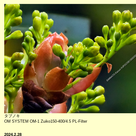
タブノキ
OM SYSTEM OM-1 Zuiko150-400/4.5 PL-Filter
2024.2.28