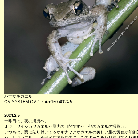
ハナサキガエル
OM SYSTEM OM-1 Zuiko150-400/4.5
2024.2.6
一昨日は、夜の渓流へ。
オキナワイシカワガエルが最大の目的ですが、他のカエルの撮影も。
いつもは、葉に貼り付いてるオキナワアオガエルの美しい腹の黄色が印象
ハナサキガエルも、不安定な場所なのに、このポーズを取り続けてくれま