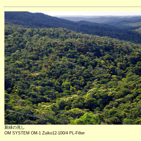
新緑の兆し
OM SYSTEM OM-1 Zuiko12-100/4 PL-Filter