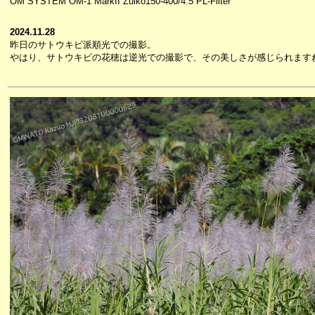
OM SYSTEM OM-1 MarkII Zuiko150-400/4.5 PL-Filter
2024.11.28
昨日のサトウキビ派順光での撮影。
やはり、サトウキビの花穂は逆光での撮影で、その美しさが感じられます