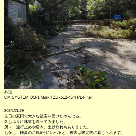
林道
OM SYSTEM OM-1 MarkII Zuiko12-45/4 PL-Filter
2024.11.29
先日の豪雨で大きな被害を受けたやんばる。
久しぶりに林道を巡ってみました。
所々、通行止めや唐木、土砂崩れもありました。
しかし、昨夏の台風6号に比べると、被害は限定的に感じられます。