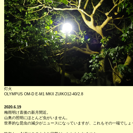
灯火
OLYMPUS OM-D E-M1 MKII ZUIKO12-40/2.8
2020.6.19
梅雨明け直後の新月間近。
山奥の照明にほとんど虫がいません。
世界的な昆虫の減少がニュースになっていますが、これもその一端でしょ