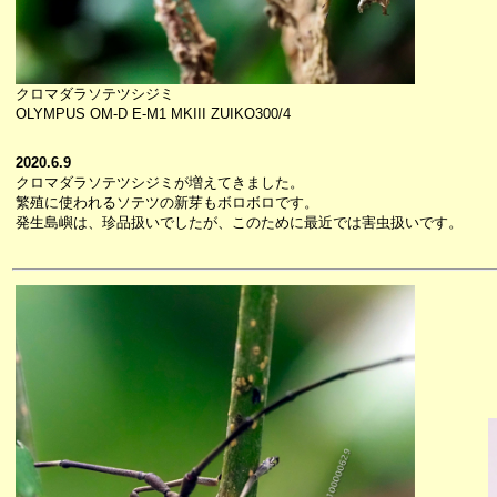
クロマダラソテツシジミ
OLYMPUS OM-D E-M1 MKIII ZUIKO300/4
2020.6.9
クロマダラソテツシジミが増えてきました。
繁殖に使われるソテツの新芽もボロボロです。
発生島嶼は、珍品扱いでしたが、このために最近では害虫扱いです。