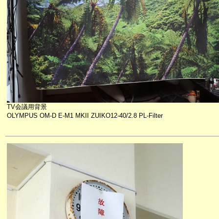
TV会議用背景
OLYMPUS OM-D E-M1 MKII ZUIKO12-40/2.8 PL-Filter