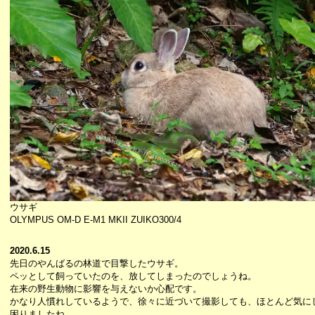
ウサギ
OLYMPUS OM-D E-M1 MKII ZUIKO300/4
2020.6.15
先日のやんばるの林道で目撃したウサギ。
ペッとして飼っていたのを、放してしまったのでしょうね。
在来の野生動物に影響を与えないか心配です。
かなり人慣れしているようで、徐々に近づいて撮影しても、ほとんど気に
困りましたね。