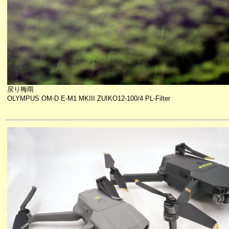
戻り梅雨
OLYMPUS OM-D E-M1 MKIII ZUIKO12-100/4 PL-Filter