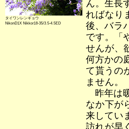
ん。生長
ればなり
タイワンレンギョウ
後、バラ
NikonD1X Nikkor18-35/3.5-4.5ED
です。「
せんが、
何方かの
て貰うの
ません。
昨年は暖
なか下が
来してい
訪れが早