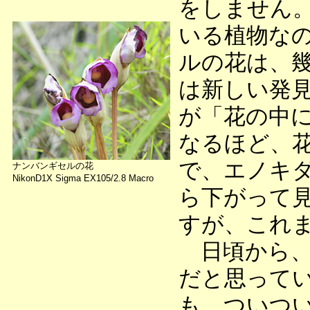
をしません
いる植物な
ルの花は、
は新しい発
が「花の中
なるほど、
で、エノキ
ナンバンギセルの花
NikonD1X Sigma EX105/2.8 Macro
ら下がって
すが、これ
日頃から、
だと思って
も、ついつ