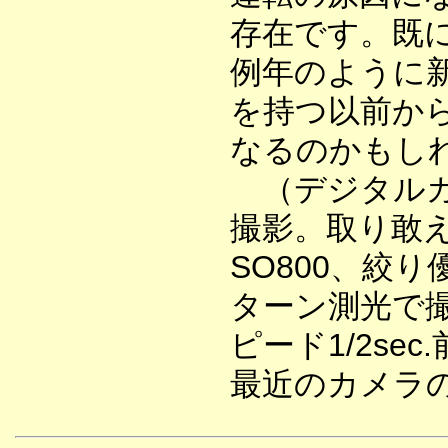
存在です。既
例年のように
を持つ以前か
なるのかもし
（デジタルカ
撮影。取り敢
SO800、絞
ターン測光で
ピード1/2s
最近のカメラ