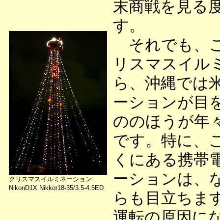
末商戦を見る
す。
それでも、こ
リスマスイル
ら、沖縄では
ーションが目
ののほうが年
です。特に、
くにある携帯
ーションは、
クリスマスイルミネーション
NikonD1X Nikkor18-35/3.5-4.5ED
らも目立ちま
運転の原因に