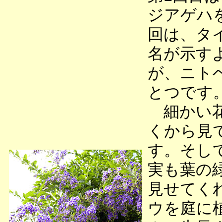
ジアゲハ
回は、タ
名が示す
が、ニト
とつです
細かい花
くから見
す。そし
実も葉の
見せてく
ウを庭に