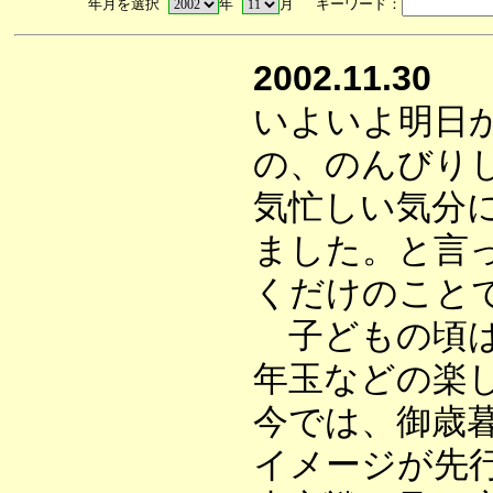
年月を選択
年
月 キーワード：
2002.11.30
いよいよ明日
の、のんびり
気忙しい気分
ました。と言
くだけのこと
子どもの頃は
年玉などの楽
今では、御歳
イメージが先