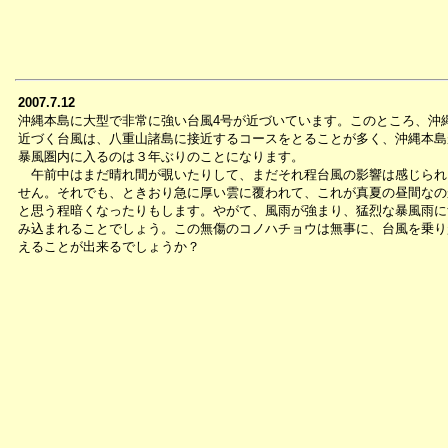
2007.7.12
沖縄本島に大型で非常に強い台風4号が近づいています。このところ、沖
近づく台風は、八重山諸島に接近するコースをとることが多く、沖縄本島
暴風圏内に入るのは３年ぶりのことになります。
午前中はまだ晴れ間が覗いたりして、まだそれ程台風の影響は感じられ
せん。それでも、ときおり急に厚い雲に覆われて、これが真夏の昼間なの
と思う程暗くなったりもします。やがて、風雨が強まり、猛烈な暴風雨に
み込まれることでしょう。この無傷のコノハチョウは無事に、台風を乗り
えることが出来るでしょうか？