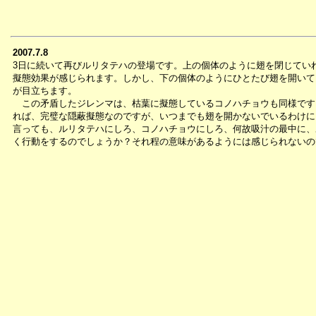
2007.7.8
3日に続いて再びルリタテハの登場です。上の個体のように翅を閉じてい
擬態効果が感じられます。しかし、下の個体のようにひとたび翅を開いて
が目立ちます。
この矛盾したジレンマは、枯葉に擬態しているコノハチョウも同様です
れば、完璧な隠蔽擬態なのですが、いつまでも翅を開かないでいるわけに
言っても、ルリタテハにしろ、コノハチョウにしろ、何故吸汁の最中に、
く行動をするのでしょうか？それ程の意味があるようには感じられないの