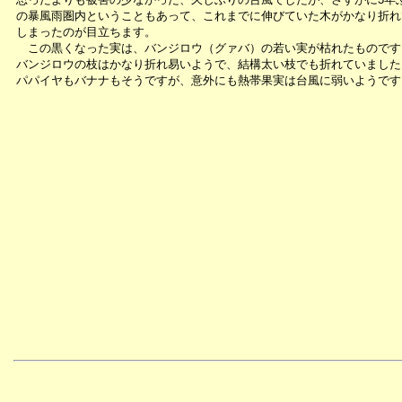
の暴風雨圏内ということもあって、これまでに伸びていた木がかなり折れ
しまったのが目立ちます。
この黒くなった実は、バンジロウ（グァバ）の若い実が枯れたものです
バンジロウの枝はかなり折れ易いようで、結構太い枝でも折れていました
パパイヤもバナナもそうですが、意外にも熱帯果実は台風に弱いようです