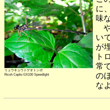
に
味
や
い
が
ト
常
リュウキュウトゲオトンボ
の
Ricoh Caplio GX100 Speedlight
な