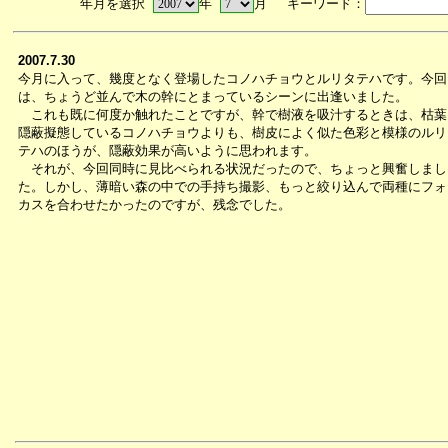
年月を選択
年
月 キーワード：
2007.7.30
今月に入って、幾度となく登場したコノハチョウとルリタテハです。今回
は、ちょうど並んで木の幹にとまっているシーンに出逢いました。
これも既に何度か触れたことですが、幹で樹液を吸汁するときは、枯葉
隠蔽擬態しているコノハチョウよりも、樹皮によく似た色彩と模様のルリ
テハのほうが、隠蔽効果が高いように思われます。
それが、今回同時に見比べられる状況だったので、ちょっと興奮しまし
た。しかし、薄暗い森の中での手持ち撮影、もっと絞り込んで両種にフォ
カスを合わせたかったのですが、残念でした。