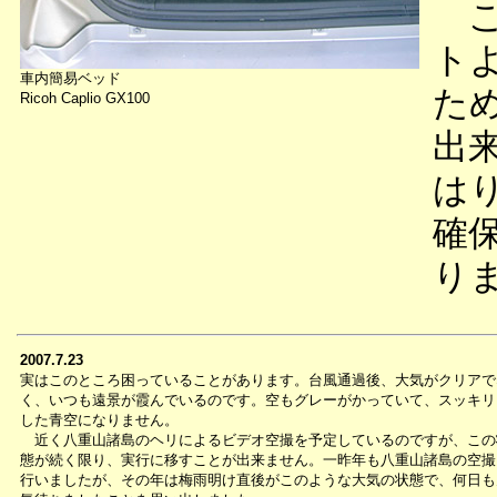
こ
ト
車内簡易ベッド
た
Ricoh Caplio GX100
出
は
確
り
2007.7.23
実はこのところ困っていることがあります。台風通過後、大気がクリアで
く、いつも遠景が霞んでいるのです。空もグレーがかっていて、スッキリ
した青空になりません。
近く八重山諸島のヘリによるビデオ空撮を予定しているのですが、この
態が続く限り、実行に移すことが出来ません。一昨年も八重山諸島の空撮
行いましたが、その年は梅雨明け直後がこのような大気の状態で、何日も