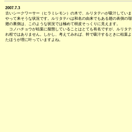
2007.7.3
古いシークワーサー（ヒラミレモン）の木で、ルリタテハが吸汁していま
やって来そうな状況です。ルリタテハは和名の由来でもある翅の表側の瑠
翅の裏側は、このような状況では極めて樹皮そっくりに見えます。
コノハチョウが枯葉に擬態していることはとても有名ですが、ルリタテ
れ程ではありません。しかし、考えてみれば、幹で吸汁するときに枯葉よ
たほうが理に叶っていますよね。