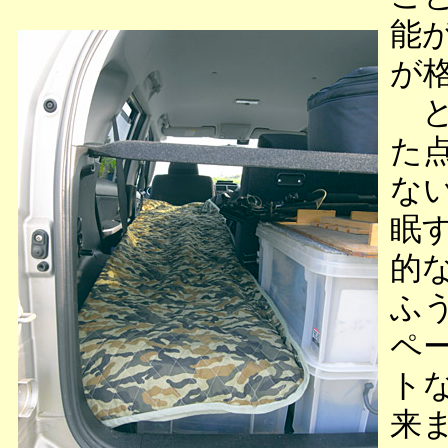
能
が
と
た
な
眠
的
ふ
ペ
ト
来