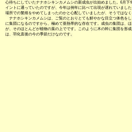
心待ちにしていたナナホシキンカメムシの新成虫が出始めました。6月下
イントに通っていたのですが、今年は例年に比べて出現が遅れていました
場所での繁殖をやめてしまったのかと心配していましたが、そうではなく
ナナホシキンカメムシは、ご覧のとおりとても鮮やかな目立つ体色をし
に集団になるのですから、極めて亜熱帯的な存在です。成虫の集団は、ほ
が、そのほとんどが植物の葉の上でです。このように木の幹に集団を形成
は、羽化直後の今の季節だけなのです。