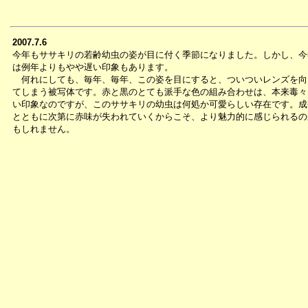
2007.7.6
今年もササキリの若齢幼虫の姿が目に付く季節になりました。しかし、今
は例年よりもやや遅い印象もあります。
何れにしても、毎年、毎年、この姿を目にすると、ついついレンズを向
てしまう被写体です。赤と黒のとても派手な色の組み合わせは、本来毒々
い印象なのですが、このササキリの幼虫は何処か可愛らしい存在です。成
とともに次第に赤味が失われていくからこそ、より魅力的に感じられるの
もしれません。