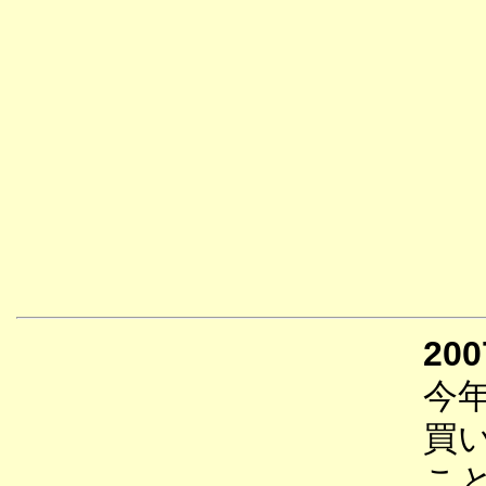
200
今
買
こ