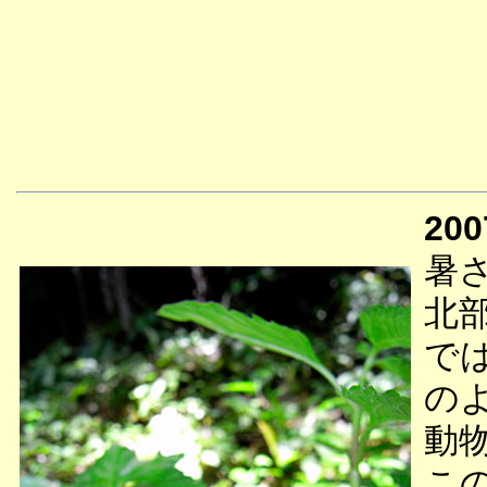
200
暑
北
で
の
動
こ