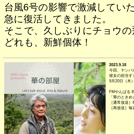
台風6号の影響で激減してい
急に復活してきました。
そこで、久しぶりにチョウの
どれも、新鮮個体！
2023.9.18
今回、ヤンバ
彼女の担当す
9月20日（木
FMやんばる 87
「華のときめ
［通常放送］毎週
［再放送］毎週水