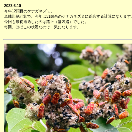
2023.6.10
今年12頭目のケナガネズミ。
単純比例計算で、今年は31頭余のケナガネズミに総合する計算になります
今回も最初遭遇したのは路上（舗装路）でした。
毎回、ほぼこの状況なので、気になります。