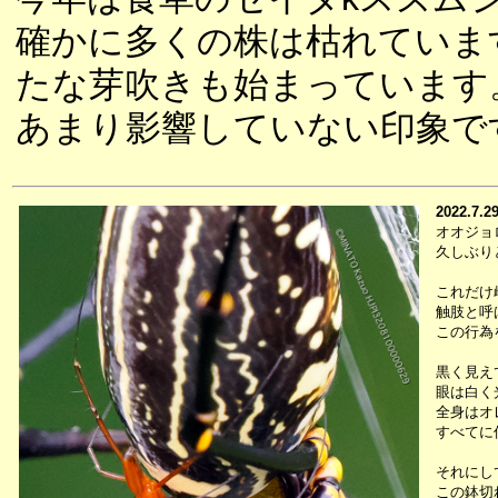
確かに多くの株は枯れていま
たな芽吹きも始まっています
あまり影響していない印象で
2022.7.2
オオジョ
久しぶり
これだけ
触肢と呼
この行為
黒く見え
眼は白く
全身はオ
すべてに
それにし
この鉢切