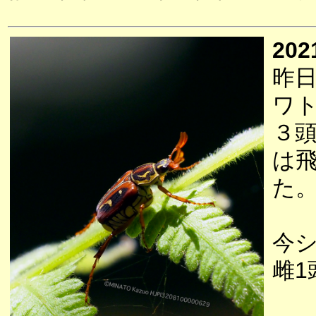
202
昨
ワ
３
は
た
今
雌1