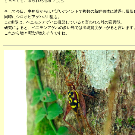
と言っても、限られた地域でした。
そして今日、事務所からほど近いポイントで複数の新鮮個体に遭遇し撮影
同時にシロオビアゲハのII型も。
このII型は、ベニモンアゲハに擬態していると言われる雌の変異型。
研究によると、ベニモンアゲハの多い島では出現貧度が上がると言います
これから増々II型が増えそうですね。