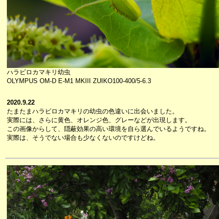
ハラビロカマキリ幼虫
OLYMPUS OM-D E-M1 MKIII ZUIKO100-400/5-6.3
2020.9.22
たまたまハラビロカマキリの幼虫の色違いに出会いました。
実際には、さらに黄色、オレンジ色、グレーなどが出現します。
この画像からして、隠蔽効果の高い環境を自ら選んでいるようですね。
実際は、そうでない場合も少なくないのですけどね。