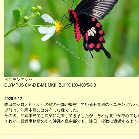
ベニモンアゲハ
OLYMPUS OM-D E-M1 MKIII ZUIKO100-400/5-6.3
2020.9.17
昨日のシロオビアゲハの雌の一部が擬態している有毒種のベニモンアゲハ
以前は、沖縄本島には分布しな種でした。
その後、沖縄本島でも次第に定着してきましたが、それは北部が中心でし
それが、最近事務所のある沖縄本島中部でも、連日、複数に遭遇するよう