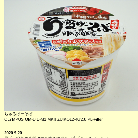
ちゅるげーそば
OLYMPUS OM-D E-M1 MKII ZUIKO12-40/2.8 PL-Filter
2020.9.20