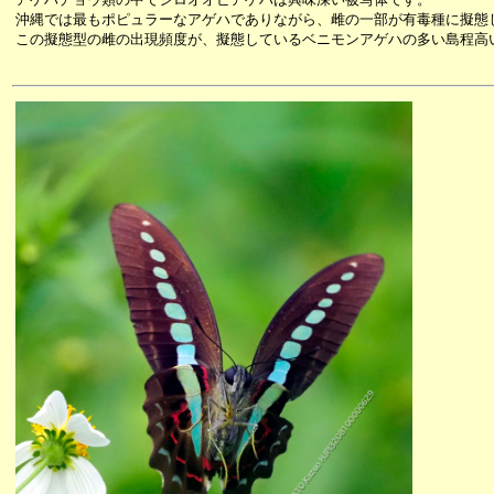
沖縄では最もポピュラーなアゲハでありながら、雌の一部が有毒種に擬態
この擬態型の雌の出現頻度が、擬態しているベニモンアゲハの多い島程高