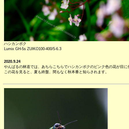
ハシカンボク
Lumix GH-5s ZUIKO100-400/5-6.3
2020.9.24
やんばるの林道では、あちらこちらでハシカンボクのピンク色の花が目に
この花を見ると、夏も終盤、間もなく秋本番と知らされます。