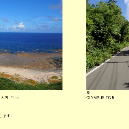
夏
 PL-Filter
OLYMPUS TG-5
します。