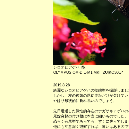
シロオビアゲハII型
OLYMPUS OM-D E-M1 MKII ZUIKO300/4
2019.8.28
綺麗なシロオビアゲハの擬態型を撮影しまし
しかし、左の後翅の尾錠突起だけが欠けてい
やはり形状的に折れ易いのでしょう。
先日遭遇した気性的存在のナガサキアゲハの
尾錠突起の付け根は本当に細いものでした。
恐らく有尾型であっても、すぐに失ってしま
他にも注意深く観察すれば、違いはあるので