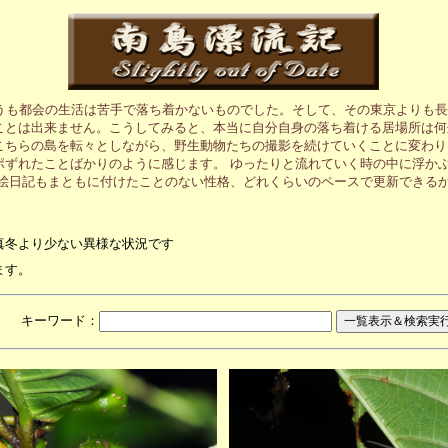
うも都会の生活は苦手で落ち着かないものでした。そして、その東京よりも長
ことは出来ません。こうしてみると、本当に自分自身の落ち着ける居場所は何
こちらの島を転々としながら、野生動物たちの撮影を続けていくことに変わり
ポずれたことばかりのように感じます。 ゆったりと流れていく時の中に浮か
の絵日記もまともに付けたことのない性格、どれくらいのペースで更新できる
真冬より少ない異様な状況です
ます。
月 キーワード：