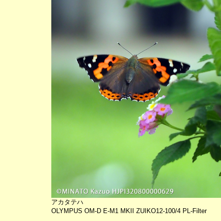
アカタテハ
OLYMPUS OM-D E-M1 MKII ZUIKO12-100/4 PL-Filter