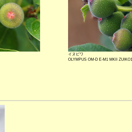
イヌビワ
OLYMPUS OM-D E-M1 MKII ZUIKO12-
。