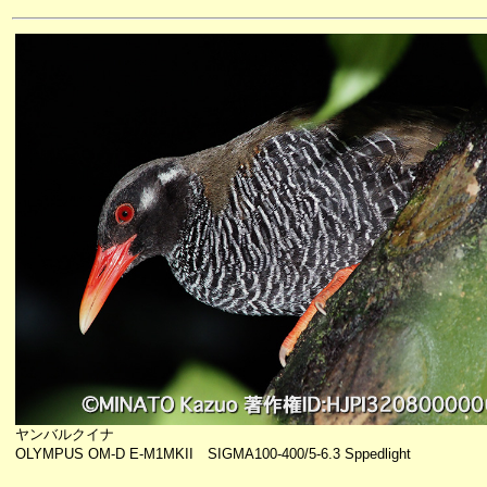
ヤンバルクイナ
OLYMPUS OM-D E-M1MKII SIGMA100-400/5-6.3 Sppedlight