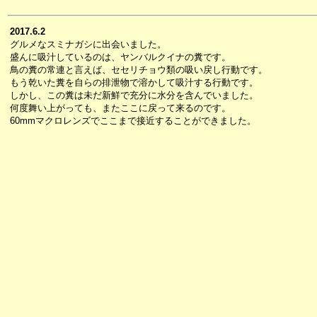
2017.6.2
グルメなスミナガシに出会いました。
盛んに吸汁しているのは、ヤンバルクイナの糞です。
鳥の糞の常連と言えば、セセリチョウ類の吸い戻し行動です。
もう乾いた糞を自らの排泄物で溶かして吸汁する行動です。
しかし、この糞は未だ新鮮で充分に水分を含んでいました。
何度舞い上がっても、またここに戻って来るのです。
60mmマクロレンズでここまで接近することができました。