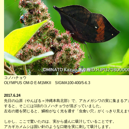
コノハチョウ
OLYMPUS OM-D E-M1MKII SIGMA100-400/5-6.3
2017.6.24
先日の山原（やんばる＝沖縄本島北部）で、アカメガシワの実に集まるア
すると、そこには1頭のコノハチョウが混ざっていました。
左右の翅を閉じると、鱗粉がなく光を通す「虫食い穴」がくっきり見えま
しかし、ここで驚いたのは、実から盛んに吸汁していることです。
アカギカメムシは固い針のような口吻を実に刺して吸汁します。