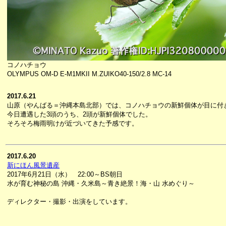
コノハチョウ
OLYMPUS OM-D E-M1MKII M.ZUIKO40-150/2.8 MC-14
2017.6.21
山原（やんばる＝沖縄本島北部）では、コノハチョウの新鮮個体が目に付
今日遭遇した3頭のうち、2頭が新鮮個体でした。
そろそろ梅雨明けが近づいてきた予感です。
2017.6.20
新にほん風景遺産
2017年6月21日（水） 22:00～BS朝日
水が育む神秘の島 沖縄・久米島～青き絶景！海・山 水めぐり～
ディレクター・撮影・出演をしています。