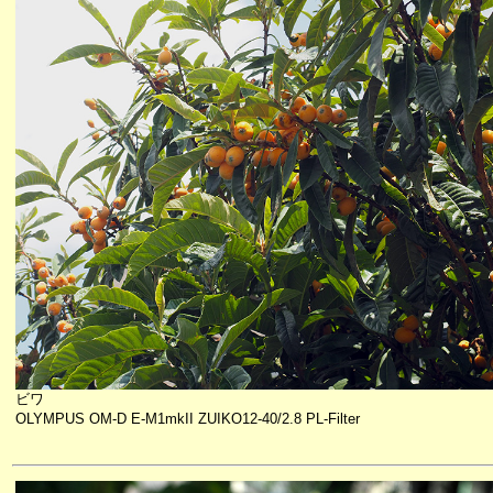
ビワ
OLYMPUS OM-D E-M1mkII ZUIKO12-40/2.8 PL-Filter