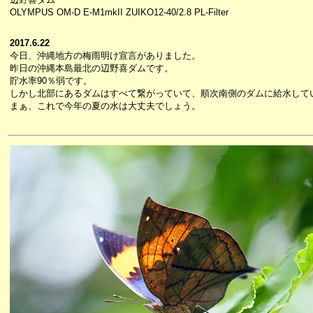
OLYMPUS OM-D E-M1mkII ZUIKO12-40/2.8 PL-Filter
2017.6.22
今日、沖縄地方の梅雨明け宣言がありました。
昨日の沖縄本島最北の辺野喜ダムです。
貯水率90％弱です。
しかし北部にあるダムはすべて繋がっていて、順次南側のダムに給水して
まぁ、これで今年の夏の水は大丈夫でしょう。