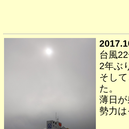
2017.1
台風2
2年ぶ
そして
た。
薄日が
勢力は