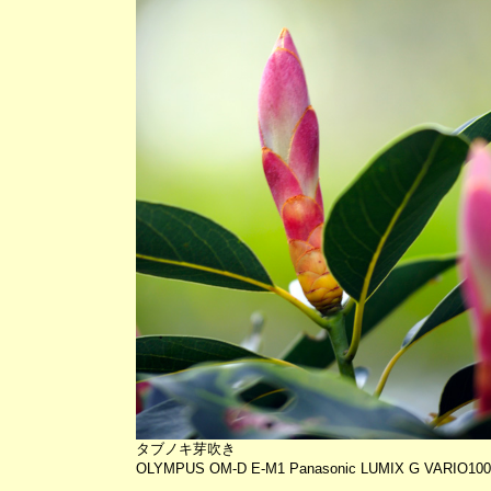
タブノキ芽吹き
OLYMPUS OM-D E-M1 Panasonic LUMIX G VARIO100-