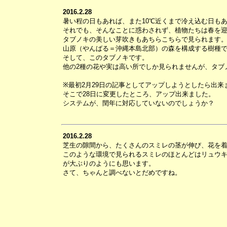
2016.2.28
暑い程の日もあれば、また10℃近くまで冷え込む日も
それでも、そんなことに惑わされず、植物たちは春を
タブノキの美しい芽吹きもあちらこちらで見られます
山原（やんばる＝沖縄本島北部）の森を構成する樹種
そして、このタブノキです。
他の2種の花や実は高い所でしか見られませんが、タブ
※最初2月29日の記事としてアップしようとしたら出来
そこで28日に変更したところ、アップ出来ました。
システムが、閏年に対応していないのでしょうか？
2016.2.28
芝生の隙間から、たくさんのスミレの茎が伸び、花を
このような環境で見られるスミレのほとんどはリュウ
が大ぶりのようにも思います。
さて、ちゃんと調べないとだめですね。