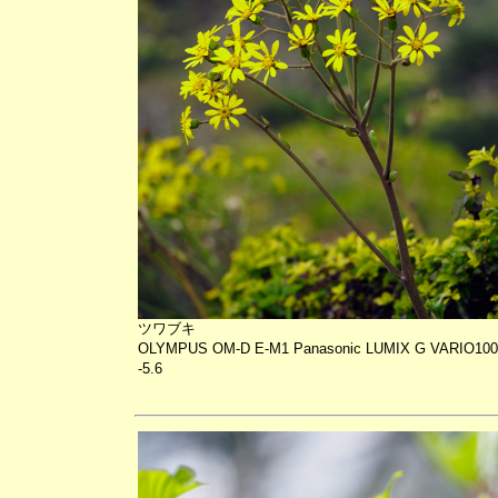
ツワブキ
OLYMPUS OM-D E-M1 Panasonic LUMIX G VARIO100-
-5.6