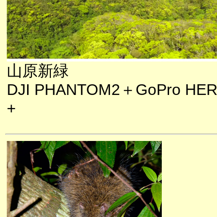
山原新緑
DJI PHANTOM2＋GoPro HE
+