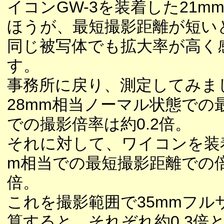
イコンGW-3を装着した21m
ほうが、最短撮影距離が短い
同じ被写体でも拡大率が高く
す。
事務所に戻り、測定してみま
28mm相当ノーマル状態での
での撮影倍率は約0.2倍。
それに対して、ワイコンを装着
m相当での最短撮影距離での倍率
倍。
これを撮影範囲で35mmフル
算すると、それぞれ約0.3倍と