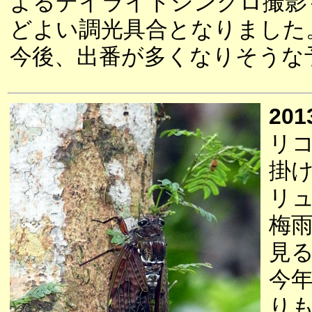
よるデイライトシンクロ撮影
どよい調光具合となりました
今後、出番が多くなりそうな
201
リ
掛
リ
梅
見
今
り