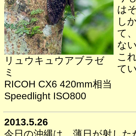
は
し
て
な
こ
リュウキュウアブラゼ
て
ミ
RICOH CX6 420mm相当
Speedlight ISO800
2013.5.26
今日の沖縄は、薄日が射した