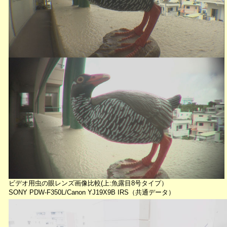
ビデオ用虫の眼レンズ画像比較(上:魚露目8号タイプ）
SONY PDW-F350L/Canon YJ19X9B IRS（共通データ）