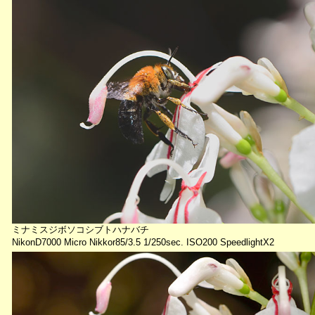
ミナミスジボソコシブトハナバチ
NikonD7000 Micro Nikkor85/3.5 1/250sec. ISO200 SpeedlightX2