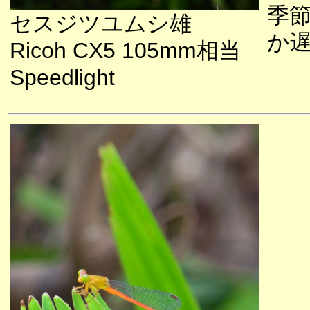
季
セスジツユムシ雄
か
Ricoh CX5 105mm相当
Speedlight