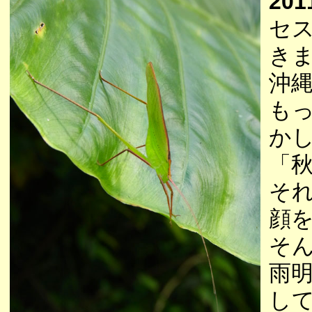
201
セ
き
沖
も
か
「
そ
顔
そ
雨
し