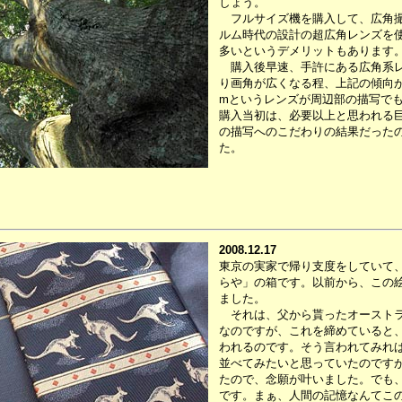
しょう。
フルサイズ機を購入して、広角撮
ルム時代の設計の超広角レンズを
多いというデメリットもあります
購入後早速、手許にある広角系レ
り画角が広くなる程、上記の傾向が
mというレンズが周辺部の描写で
購入当初は、必要以上と思われる
の描写へのこだわりの結果だった
た。
2008.12.17
東京の実家で帰り支度をしていて
らや」の箱です。以前から、この
ました。
それは、父から貰ったオーストラ
なのですが、これを締めていると
われるのです。そう言われてみれ
並べてみたいと思っていたのです
たので、念願が叶いました。でも
です。まぁ、人間の記憶なんてこ