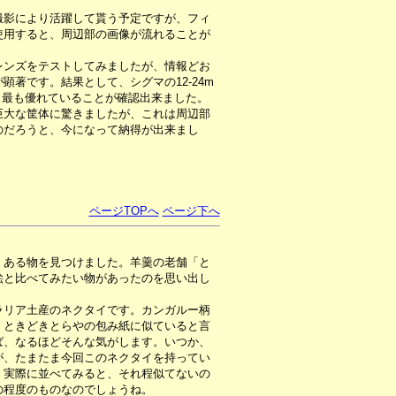
影により活躍して貰う予定ですが、フィ
使用すると、周辺部の画像が流れることが
。
ンズをテストしてみましたが、情報どお
顕著です。結果として、シグマの12-24m
も最も優れていることが確認出来ました。
巨大な筐体に驚きましたが、これは周辺部
のだろうと、今になって納得が出来まし
ページTOPへ
ページ下へ
、ある物を見つけました。羊羹の老舗「と
絵と比べてみたい物があったのを思い出し
リア土産のネクタイです。カンガルー柄
、ときどきとらやの包み紙に似ていると言
ば、なるほどそんな気がします。いつか、
が、たまたま今回このネクタイを持ってい
、実際に並べてみると、それ程似てないの
の程度のものなのでしょうね。