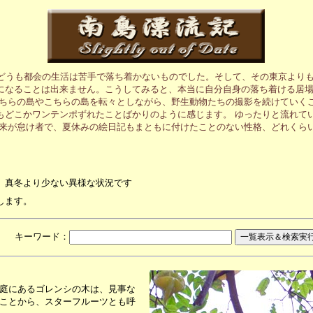
、どうも都会の生活は苦手で落ち着かないものでした。そして、その東京より
になることは出来ません。こうしてみると、本当に自分自身の落ち着ける居
あちらの島やこちらの島を転々としながら、野生動物たちの撮影を続けていく
もどこかワンテンポずれたことばかりのように感じます。 ゆったりと流れて
元来が怠け者で、夏休みの絵日記もまともに付けたことのない性格、どれくら
、真冬より少ない異様な状況です
します。
月 キーワード：
庭にあるゴレンシの木は、見事な
ことから、スターフルーツとも呼