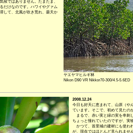
気候ではありません。たまたま、
るだけなのです。ハワイやグァム
滞して、北風が吹き荒れ、曇天か
ヤエヤマヒルギ林
Nikon D90 VR Nikkor70-300/4.5-5.6ED
2008.12.24
今日も好天に恵まれて、山原（や
ています。そこで、初めて見たの
まるで、赤い実と緑の実を串刺し
ちょっと憧れていたのですが、実
かつて、首里城の建材にも使われ
が、現在ではほとんど見られませ