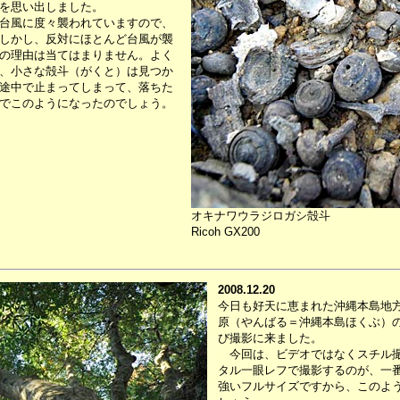
を思い出しました。
台風に度々襲われていますので、
しかし、反対にほとんど台風が襲
の理由は当てはまりません。よく
、小さな殻斗（がくと）は見つか
途中で止まってしまって、落ちた
でこのようになったのでしょう。
オキナワウラジロガシ殻斗
Ricoh GX200
2008.12.20
今日も好天に恵まれた沖縄本島地
原（やんばる＝沖縄本島ほくぶ）
び撮影に来ました。
今回は、ビデオではなくスチル撮
タル一眼レフで撮影するのが、一番
強いフルサイズですから、このよ