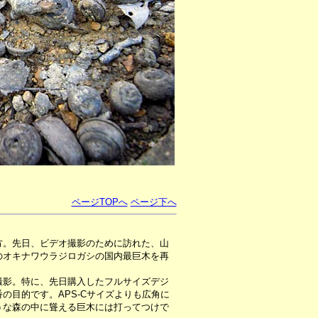
ページTOPへ
ページ下へ
方。先日、ビデオ撮影のために訪れた、山
のオキナワウラジロガシの国内最巨木を再
影。特に、先日購入したフルサイズデジ
の目的です。APS-Cサイズよりも広角に
うな森の中に聳える巨木には打ってつけで