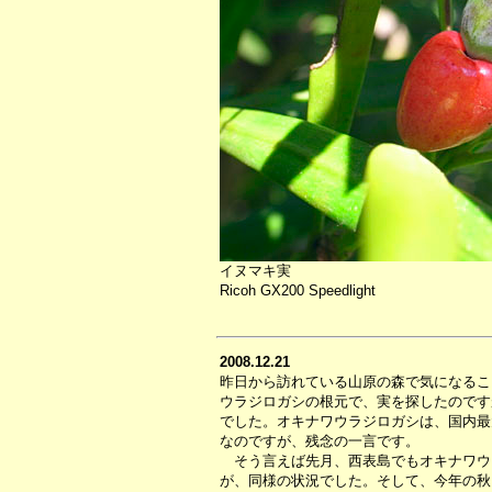
イヌマキ実
Ricoh GX200 Speedlight
2008.12.21
昨日から訪れている山原の森で気になるこ
ウラジロガシの根元で、実を探したのです
でした。オキナワウラジロガシは、国内最
なのですが、残念の一言です。
そう言えば先月、西表島でもオキナワウ
が、同様の状況でした。そして、今年の秋