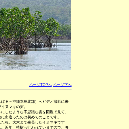
ページTOPへ
ページ下へ
んばる＝沖縄本島北部）へビデオ撮影に来
がイヌマキの実。
にしたような不思議な姿を図鑑で見て、
物に出逢ったのは初めてのことです。
た程、大木まで生長したイヌマキです
ん。近年、植樹も行われていますので、将