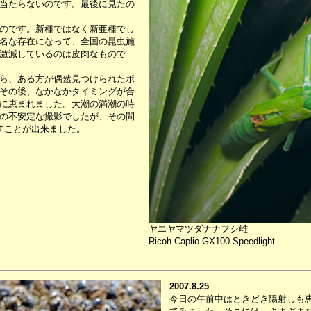
当たらないのです。最後に見たの
のです。新種ではなく新亜種でし
名な存在になって、全国の昆虫施
激減しているのは皮肉なもので
ら、ある方が偶然見つけられたポ
その後、なかなかタイミングが合
に恵まれました。大潮の満潮の時
の不安定な撮影でしたが、その間
すことが出来ました。
ヤエヤマツダナナフシ雌
Ricoh Caplio GX100 Speedlight
2007.8.25
今日の午前中はときどき陽射しも