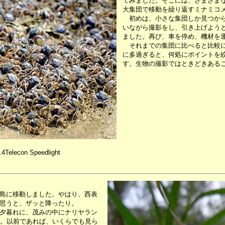
てみました。そこには、さまざま
大集団で移動を繰り返すミナミコ
初めは、小さな集団しか見つから
いながら撮影をし、引き上げよう
ました。再び、車を停め、機材を
それまでの集団に比べると比較に
に多過ぎると、何処にポイントを
す。生物の撮影ではときどきある
4Telecon Speedlight
島に移動しました。やはり、西表
思うと、ザッと降ったり。
夕暮れに、茂みの中にナリヤラン
た。以前であれば、いくらでも見ら