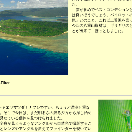
た。
雲が多めでベストコンデションと
は良いほうでしょう。パイロット
気」とのこと。これ以上贅沢を言
今回の八重山取材は、ギリギリの
とが出来て、ほっとしました。
Filter
たヤエヤマツダナナフシですが、ちょうど満潮と重な
。そこで今日は、まだ明るさの残る夕方から探し始め
見せている個体を見つけられました。
全身が見えるようなアングルから自然光で撮影するこ
とレンズやアングルを変えてファインダーを覗いてい