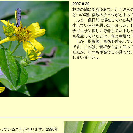
2007.8.26
林道の脇にある茂みで、たくさん
とつの花に複数のチョウがとまって
ふと、数日前に滞在していた与那
生している話を思い出しました。
ナグニサン探しに専念していまし
も発生していたとは、何と幸運な
しかし撮影後、画像を確認してい
です。これは、普段からよく知っ
せんか。いつも単独でしか見てな
しまいました…
ていることがあります。1990年