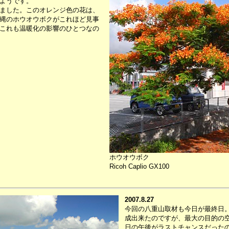
ようです。
ました。このオレンジ色の花は、
縄のホウオウボクがこれほど見事
これも温暖化の影響のひとつなの
ホウオウボク
Ricoh Caplio GX100
2007.8.27
今回の八重山取材も今日が最終日
成出来たのですが、最大の目的の
日の午後がラストチャンスだった