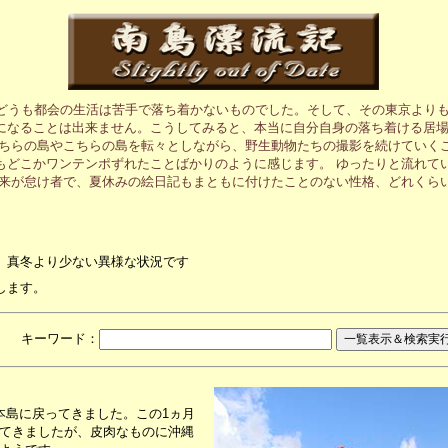
、どうも都会の生活は苦手で落ち着かないものでした。そして、その東京より
になることは出来ません。こうしてみると、本当に自分自身の落ち着ける居
あちらの島やこちらの島を転々としながら、野生動物たちの撮影を続けていく
もどこかワンテンポずれたことばかりのように感じます。 ゆったりと流れて
元来が怠け者で、夏休みの絵日記もまともに付けたことのない性格、どれくら
、真冬より少ない異様な状況です
します。
月 キーワード：
本島に戻ってきました。この1ヵ月
てきましたが、皮肉なものに沖縄