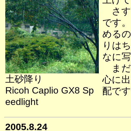
さす
です。
めるの
りはち
なに写
まだ
土砂降り
心に出
Ricoh Caplio GX8 Sp
配です
eedlight
2005.8.24