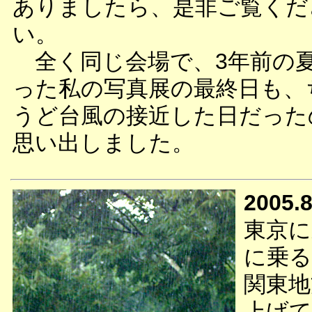
ありましたら、是非ご覧くだ
い。
全く同じ会場で、3年前の
った私の写真展の最終日も、
うど台風の接近した日だった
思い出しました。
2005.8
東京に
に乗る
関東地
上げて