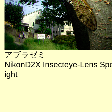
アブラゼミ
NikonD2X Insecteye-Lens Sp
ight