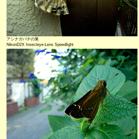
アシナガバチの巣
NikonD2X Insecteye-Lens Speedlight