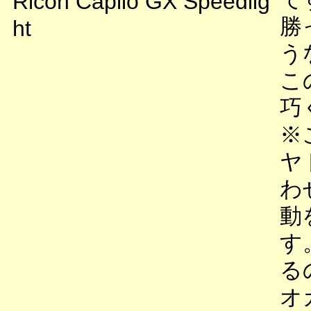
Ricoh Caplio GX Speedlig
勝
ht
う
こ
巧
※
ヤ
わ
動
す
る
オ