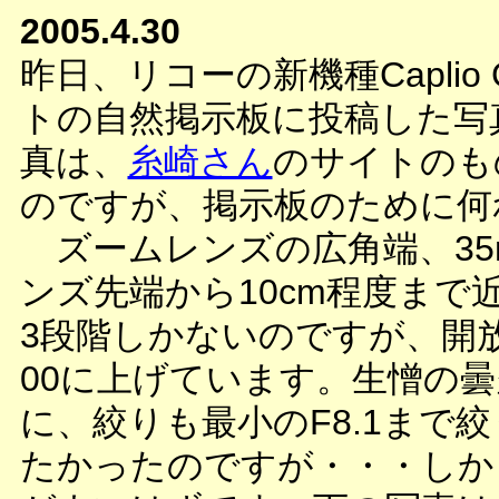
2005.4.30
昨日、リコーの新機種Capli
トの自然掲示板に投稿した写
真は、
糸崎さん
のサイトのも
のですが、掲示板のために何
ズームレンズの広角端、35
ンズ先端から10cm程度ま
3段階しかないのですが、開放と
00に上げています。生憎の
に、絞りも最小のF8.1まで
たかったのですが・・・しか