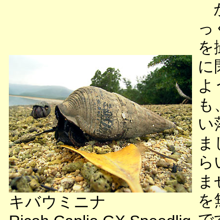
か
っ
を
に
よ
も
い
ま
ら
ま
を
キバウミニナ
で